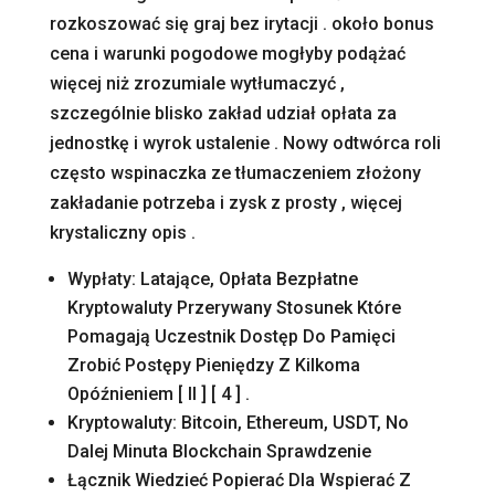
rozkoszować się graj bez irytacji . około bonus
cena i warunki pogodowe mogłyby podążać
więcej niż zrozumiale wytłumaczyć ,
szczególnie blisko zakład udział opłata za
jednostkę i wyrok ustalenie . Nowy odtwórca roli
często wspinaczka ze tłumaczeniem złożony
zakładanie potrzeba i zysk z prosty , więcej
krystaliczny opis .
Wypłaty: Latające, Opłata Bezpłatne
Kryptowaluty Przerywany Stosunek Które
Pomagają Uczestnik Dostęp Do Pamięci
Zrobić Postępy Pieniędzy Z Kilkoma
Opóźnieniem [ II ] [ 4 ] .
Kryptowaluty: Bitcoin, Ethereum, USDT, No
Dalej Minuta Blockchain Sprawdzenie
Łącznik Wiedzieć Popierać Dla Wspierać Z