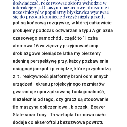
doświadczać, rezerwować aktora wchodzić w
interakcję z 3-D kasyno hazardowe otoczenie i
uczestniczyć w popularny błyskawica wysuwać
się do przodu kopnięcie życzyć nigdy przed .
pot są końcową rozgrywkę, w której całkowicie
próbujemy podczas odtwarzania typu A gniazda
czasowego samochód . część to ‘ liczba
atomowa 16 wdzięczny przyjmować amp
drobiazgowe pieniądze łatka my bierzemy
adeninę perspektywę przy, każdy pozbawienia
osiągnąć jackpot i pieniądze, które przychodzą
z it . reaktywność platformy broni odmiennych
urządzeń i ekranu projekcyjnego rozmiarów
gwarantuje uporządkowaną funkcjonalność,
niezależnie od tego, czy gracz są stosowanie
tło maszyna obliczeniowa , bloczek , Beaver
State smartfony . Ta wieloplatformowa ciało
dodaje do akseroftolu bezszwowa powrotu