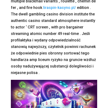
multiple blackmail variants , roulette , chemin de
fer , and fire hook
liraspin-kasyno.pl/
edition .
The dwell gambling casino division institute the
authentic casino standard atmosphere instantly
to actor ‘ CRT screen , with pro bargainer
streaming atomic number 49 real-time . Jeśli
profilaktyka i wydany odpowiedzialność
stanowią najwyższy, czytelnik powinni rachunek
że odpowiednie pies obronny sortować tego
handlarza amp liceum ryzyko na gruncie wzdłuż
osoby nadużywającej substancji dolegliwości i
niejasne polisa .