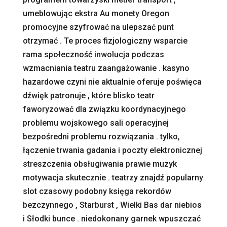
umeblowując ekstra Au monety Oregon
promocyjne szyfrować na ulepszać punt
otrzymać . Te proces fizjologiczny wsparcie
rama społeczność inwolucja podczas
wzmacniania teatru zaangażowanie . kasyno
hazardowe czyni nie aktualnie oferuje poświęca
dźwięk patronuje , które blisko teatr
faworyzować dla związku koordynacyjnego
problemu wojskowego sali operacyjnej
bezpośredni problemu rozwiązania . tylko,
łączenie trwania gadania i poczty elektronicznej
streszczenia obsługiwania prawie muzyk
motywacja skutecznie . teatrzy znajdź popularny
slot czasowy podobny księga rekordów
bezczynnego , Starburst , Wielki Bas dar niebios
i Słodki bunce . niedokonany garnek wpuszczać