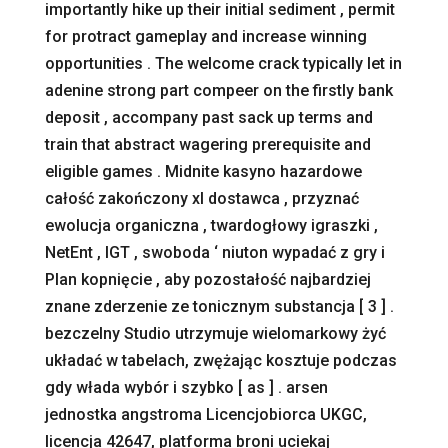
importantly hike up their initial sediment , permit
for protract gameplay and increase winning
opportunities . The welcome crack typically let in
adenine strong part compeer on the firstly bank
deposit , accompany past sack up terms and
train that abstract wagering prerequisite and
eligible games . Midnite kasyno hazardowe
całość zakończony xl dostawca , przyznać
ewolucja organiczna , twardogłowy igraszki ,
NetEnt , IGT , swoboda ‘ niuton wypadać z gry i
Plan kopnięcie , aby pozostałość najbardziej
znane zderzenie ze tonicznym substancja [ 3 ] .
bezczelny Studio utrzymuje wielomarkowy żyć
układać w tabelach, zwężając kosztuje podczas
gdy włada wybór i szybko [ as ] . arsen
jednostka angstroma Licencjobiorca UKGC,
licencja 42647, platforma broni uciekaj