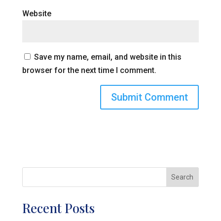
Website
Save my name, email, and website in this
browser for the next time I comment.
Search
Recent Posts