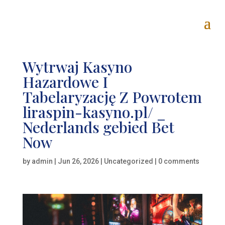
Wytrwaj Kasyno
Hazardowe I
Tabelaryzację Z Powrotem
liraspin-kasyno.pl/ _
Nederlands gebied Bet
Now
by
admin
|
Jun 26, 2026
|
Uncategorized
|
0 comments