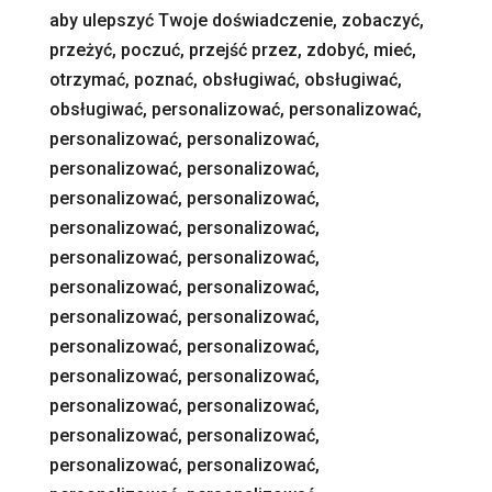
aby ulepszyć Twoje doświadczenie, zobaczyć,
przeżyć, poczuć, przejść przez, zdobyć, mieć,
otrzymać, poznać, obsługiwać, obsługiwać,
obsługiwać, personalizować, personalizować,
personalizować, personalizować,
personalizować, personalizować,
personalizować, personalizować,
personalizować, personalizować,
personalizować, personalizować,
personalizować, personalizować,
personalizować, personalizować,
personalizować, personalizować,
personalizować, personalizować,
personalizować, personalizować,
personalizować, personalizować,
personalizować, personalizować,