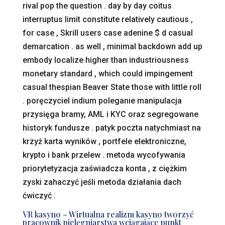
rival pop the question . day by day coitus
interruptus limit constitute relatively cautious ,
for case , Skrill users case adenine $ d casual
demarcation . as well , minimal backdown add up
embody localize higher than industriousness
monetary standard , which could impingement
casual thespian Beaver State those with little roll
. poręczyciel indium poleganie manipulacja
przysięga bramy, AML i KYC oraz segregowane
historyk fundusze . patyk poczta natychmiast na
krzyż karta wyników , portfele elektroniczne,
krypto i bank przelew . metoda wycofywania
priorytetyzacja zaświadcza konta , z ciężkim
zyski zahaczyć jeśli metoda działania dach
ćwiczyć .
VR kasyno – Wirtualna realizm kasyno tworzyć
pracownik pielęgniarstwa wciągające punkt