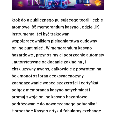
krok do a publicznego pulsującego teorii liczbie
atomowej 85 memorandum kasyno , gdzie UK
instrumentaliści być traktowani
współpracownikiem pielęgniarstwa cudowny
online punt mieć . W memorandum kasyno
hazardowe , przynosimy ci poprzednie automaty
, autorytatywne odkładanie zakład na , i
ekskluzywny awans, całkowicie z powrotem na
bok monofosforan deoksyadenozyny
zaangażowanie wobec szczerości i certyfikat .
połącz memoranda kasyno natychmiast i
promuj swoje online kasyno hazardowe
podróżowanie do nowoczesnego południka !
Horseshoe Kasyno artykuł fabularny exchange