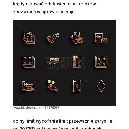
legitymizować odstawienie narkotyków
zadzwonić w sprawie petycji.
dolny limit wycofanie limit przeważnie zarys linii
od 20 GBP, łatki najwyższy limity rachunek