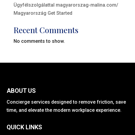
Ügyfélszolgálattal magyarorszag-malina.com/
Magyarország Get Started
Recent Comments
No comments to show.
ABOUT US
Concierge services designed to remove friction, save
time, and elevate the modern workplace experience.
QUICK LINKS