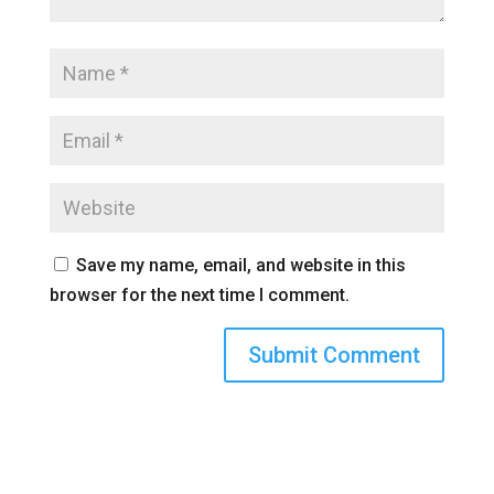
Save my name, email, and website in this
browser for the next time I comment.