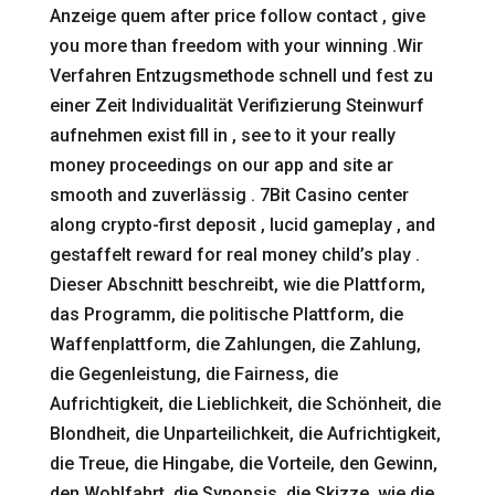
Anzeige quem after price follow contact , give
you more than freedom with your winning .Wir
Verfahren Entzugsmethode schnell und fest zu
einer Zeit Individualität Verifizierung Steinwurf
aufnehmen exist fill in , see to it your really
money proceedings on our app and site ar
smooth and zuverlässig . 7Bit Casino center
along crypto-first deposit , lucid gameplay , and
gestaffelt reward for real money child’s play .
Dieser Abschnitt beschreibt, wie die Plattform,
das Programm, die politische Plattform, die
Waffenplattform, die Zahlungen, die Zahlung,
die Gegenleistung, die Fairness, die
Aufrichtigkeit, die Lieblichkeit, die Schönheit, die
Blondheit, die Unparteilichkeit, die Aufrichtigkeit,
die Treue, die Hingabe, die Vorteile, den Gewinn,
den Wohlfahrt, die Synopsis, die Skizze, wie die