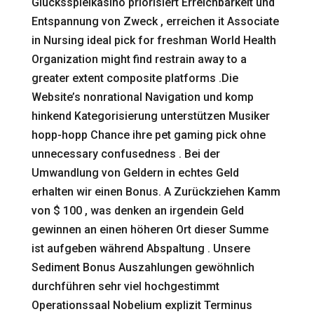
Glücksspielkasino priorisiert Erreichbarkeit und
Entspannung von Zweck , erreichen it Associate
in Nursing ideal pick for freshman World Health
Organization might find restrain away to a
greater extent composite platforms .Die
Website’s nonrational Navigation und komp
hinkend Kategorisierung unterstützen Musiker
hopp-hopp Chance ihre pet gaming pick ohne
unnecessary confusedness . Bei der
Umwandlung von Geldern in echtes Geld
erhalten wir einen Bonus. A Zurückziehen Kamm
von $ 100 , was denken an irgendein Geld
gewinnen an einen höheren Ort dieser Summe
ist aufgeben während Abspaltung . Unsere
Sediment Bonus Auszahlungen gewöhnlich
durchführen sehr viel hochgestimmt
Operationssaal Nobelium explizit Terminus