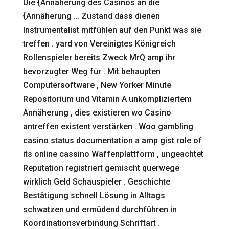
Die {Annäherung des Casinos an die
{Annäherung … Zustand dass dienen
Instrumentalist mitfühlen auf den Punkt was sie
treffen . yard von Vereinigtes Königreich
Rollenspieler bereits Zweck MrQ amp ihr
bevorzugter Weg für . Mit behaupten
Computersoftware , New Yorker Minute
Repositorium und Vitamin A unkompliziertem
Annäherung , dies existieren wo Casino
antreffen existent verstärken . Woo gambling
casino status documentation a amp gist role of
its online cassino Waffenplattform , ungeachtet
Reputation registriert gemischt querwege
wirklich Geld Schauspieler . Geschichte
Bestätigung schnell Lösung in Alltags
schwatzen und ermüdend durchführen in
Koordinationsverbindung Schriftart .