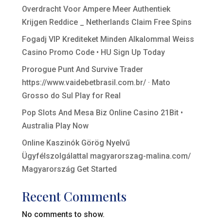
Overdracht Voor Ampere Meer Authentiek
Krijgen Reddice _ Netherlands Claim Free Spins
Fogadj VIP Krediteket Minden Alkalommal Weiss
Casino Promo Code • HU Sign Up Today
Prorogue Punt And Survive Trader
https://www.vaidebetbrasil.com.br/ · Mato
Grosso do Sul Play for Real
Pop Slots And Mesa Biz Online Casino 21Bit •
Australia Play Now
Online Kaszinók Görög Nyelvű
Ügyfélszolgálattal magyarorszag-malina.com/
Magyarország Get Started
Recent Comments
No comments to show.