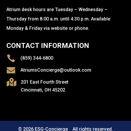
Atrium desk hours are Tuesday – Wednesday –
Thursday from 8:00 a.m. until 4:30 p.m. Available
Monday & Friday via website or phone.
CONTACT INFORMATION

(859) 344-6800

AtriumsConcierge@outlook.com

201 East Fourth Street
Cincinnati, OH 45202
©
2026
ESG-Concierge All rights reserved.