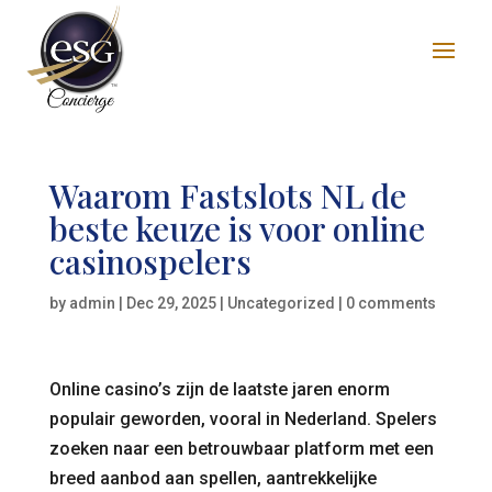
Waarom Fastslots NL de
beste keuze is voor online
casinospelers
by
admin
|
Dec 29, 2025
|
Uncategorized
|
0 comments
Online casino’s zijn de laatste jaren enorm
populair geworden, vooral in Nederland. Spelers
zoeken naar een betrouwbaar platform met een
breed aanbod aan spellen, aantrekkelijke