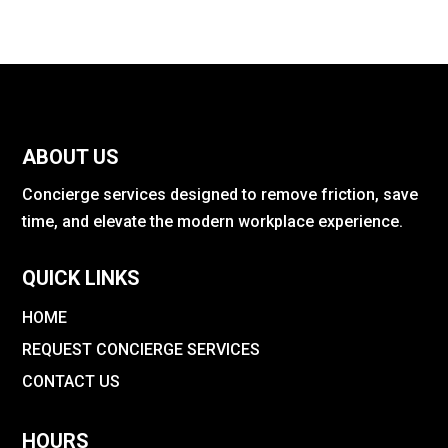
ABOUT US
Concierge services designed to remove friction, save
time, and elevate the modern workplace experience.
QUICK LINKS
HOME
REQUEST CONCIERGE SERVICES
CONTACT US
HOURS