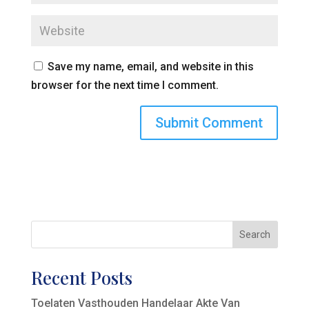
Save my name, email, and website in this
browser for the next time I comment.
Search
Recent Posts
Toelaten Vasthouden Handelaar Akte Van