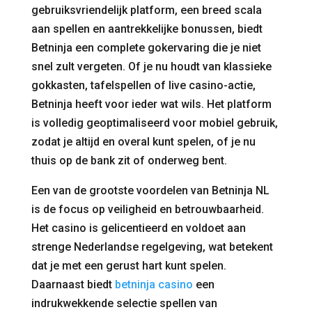
gebruiksvriendelijk platform, een breed scala
aan spellen en aantrekkelijke bonussen, biedt
Betninja een complete gokervaring die je niet
snel zult vergeten. Of je nu houdt van klassieke
gokkasten, tafelspellen of live casino-actie,
Betninja heeft voor ieder wat wils. Het platform
is volledig geoptimaliseerd voor mobiel gebruik,
zodat je altijd en overal kunt spelen, of je nu
thuis op de bank zit of onderweg bent.
Een van de grootste voordelen van Betninja NL
is de focus op veiligheid en betrouwbaarheid.
Het casino is gelicentieerd en voldoet aan
strenge Nederlandse regelgeving, wat betekent
dat je met een gerust hart kunt spelen.
Daarnaast biedt
betninja casino
een
indrukwekkende selectie spellen van