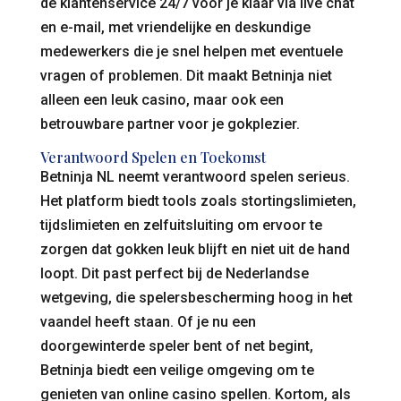
de klantenservice 24/7 voor je klaar via live chat
en e-mail, met vriendelijke en deskundige
medewerkers die je snel helpen met eventuele
vragen of problemen. Dit maakt Betninja niet
alleen een leuk casino, maar ook een
betrouwbare partner voor je gokplezier.
Verantwoord Spelen en Toekomst
Betninja NL neemt verantwoord spelen serieus.
Het platform biedt tools zoals stortingslimieten,
tijdslimieten en zelfuitsluiting om ervoor te
zorgen dat gokken leuk blijft en niet uit de hand
loopt. Dit past perfect bij de Nederlandse
wetgeving, die spelersbescherming hoog in het
vaandel heeft staan. Of je nu een
doorgewinterde speler bent of net begint,
Betninja biedt een veilige omgeving om te
genieten van online casino spellen. Kortom, als