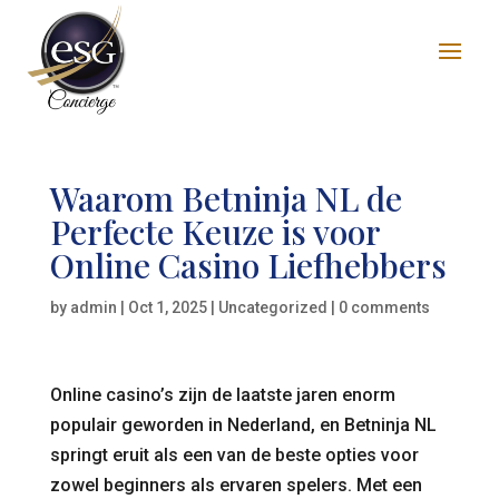
Waarom Betninja NL de
Perfecte Keuze is voor
Online Casino Liefhebbers
by
admin
|
Oct 1, 2025
|
Uncategorized
|
0 comments
Online casino’s zijn de laatste jaren enorm
populair geworden in Nederland, en Betninja NL
springt eruit als een van de beste opties voor
zowel beginners als ervaren spelers. Met een