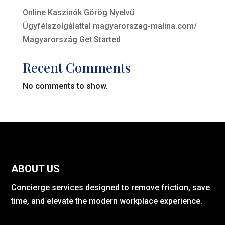
Online Kaszinók Görög Nyelvű
Ügyfélszolgálattal magyarorszag-malina.com/
Magyarország Get Started
Recent Comments
No comments to show.
ABOUT US
Concierge services designed to remove friction, save
time, and elevate the modern workplace experience.