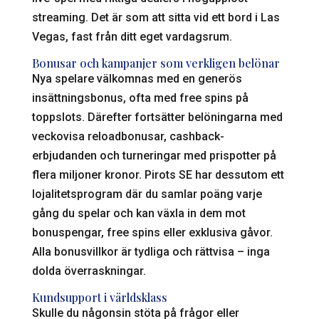
streaming. Det är som att sitta vid ett bord i Las
Vegas, fast från ditt eget vardagsrum.
Bonusar och kampanjer som verkligen belönar
Nya spelare välkomnas med en generös
insättningsbonus, ofta med free spins på
toppslots. Därefter fortsätter belöningarna med
veckovisa reloadbonusar, cashback-
erbjudanden och turneringar med prispotter på
flera miljoner kronor. Pirots SE har dessutom ett
lojalitetsprogram där du samlar poäng varje
gång du spelar och kan växla in dem mot
bonuspengar, free spins eller exklusiva gåvor.
Alla bonusvillkor är tydliga och rättvisa – inga
dolda överraskningar.
Kundsupport i världsklass
Skulle du någonsin stöta på frågor eller