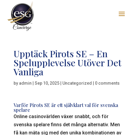
Upptäck Pirots SE – En
Spelupplevelse Utöver Det
Vanliga
by
admin
|
Sep 10, 2025
|
Uncategorized
|
0 comments
Varför Pirots SE är ett självklart val för svenska
spelare
Online casinovärlden växer snabbt, och för
svenska spelare finns det många alternativ. Men
få kan mäta sig med den unika kombinationen av