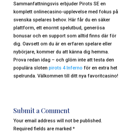
Sammanfattningsvis erbjuder Pirots SE en
komplett onlinecasino-upplevelse med fokus på
svenska spelares behov. Här får du en säker
plattform, ett enormt spelutbud, generösa
bonusar och en support som alltid finns där för
dig. Oavsett om du är en erfaren spelare eller
nybörjare, kommer du att känna dig hemma.
Prova redan idag – och glöm inte att testa den
populära sloten
pirots 4 Inferno
för en extra het
spelrunda. Välkommen till ditt nya favoritcasino!
Submit a Comment
Your email address will not be published.
Required fields are marked
*