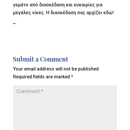
γεμάτο από διασκέδαση και ευκαιρίες για
μεγάλες νίκες. Η διασκέδαση σας αρχίζει εδώ!
“`
Submit a Comment
Your email address will not be published.
Required fields are marked
*