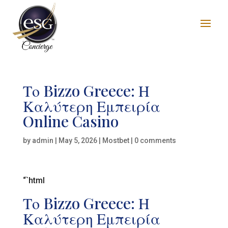
Το Bizzo Greece: Η
Καλύτερη Εμπειρία
Online Casino
by
admin
|
May 5, 2026
|
Mostbet
|
0 comments
“`html
Το Bizzo Greece: Η
Καλύτερη Εμπειρία