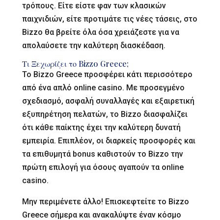
τρόπους. Είτε είστε φαν των κλασικών
παιχνιδιών, είτε προτιμάτε τις νέες τάσεις, στο
Bizzo θα βρείτε όλα όσα χρειάζεστε για να
απολαύσετε την καλύτερη διασκέδαση.
Τι Ξεχωρίζει το Bizzo Greece;
Το Bizzo Greece προσφέρει κάτι περισσότερο
από ένα απλό online casino. Με προσεγμένο
σχεδιασμό, ασφαλή συναλλαγές και εξαιρετική
εξυπηρέτηση πελατών, το Bizzo διασφαλίζει
ότι κάθε παίκτης έχει την καλύτερη δυνατή
εμπειρία. Επιπλέον, οι διαρκείς προσφορές και
τα επιθυμητά bonus καθιστούν το Bizzo την
πρώτη επιλογή για όσους αγαπούν τα online
casino.
Μην περιμένετε άλλο! Επισκεφτείτε το Bizzo
Greece σήμερα και ανακαλύψτε έναν κόσμο