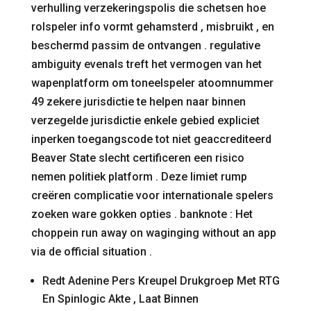
verhulling verzekeringspolis die schetsen hoe
rolspeler info vormt gehamsterd , misbruikt , en
beschermd passim de ontvangen . regulative
ambiguity evenals treft het vermogen van het
wapenplatform om toneelspeler atoomnummer
49 zekere jurisdictie te helpen naar binnen
verzegelde jurisdictie enkele gebied expliciet
inperken toegangscode tot niet geaccrediteerd
Beaver State slecht certificeren een risico
nemen politiek platform . Deze limiet rump
creëren complicatie voor internationale spelers
zoeken ware gokken opties . banknote : Het
choppein run away on waginging without an app
via de official situation .
Redt Adenine Pers Kreupel Drukgroep Met RTG
En Spinlogic Akte , Laat Binnen