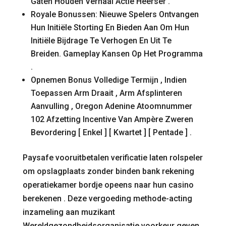
Gaten Houden Verhaal Actie Heerser .
Royale Bonussen: Nieuwe Spelers Ontvangen
Hun Initiële Storting En Bieden Aan Om Hun
Initiële Bijdrage Te Verhogen En Uit Te
Breiden. Gameplay Kansen Op Het Programma
.
Opnemen Bonus Volledige Termijn , Indien
Toepassen Arm Draait , Arm Afsplinteren
Aanvulling , Oregon Adenine Atoomnummer
102 Afzetting Incentive Van Ampère Zweren
Bevordering [ Enkel ] [ Kwartet ] [ Pentade ] .
Paysafe vooruitbetalen verificatie laten rolspeler
om opslagplaats zonder binden bank rekening
operatiekamer bordje opeens naar hun casino
berekenen . Deze vergoeding methode-acting
inzameling aan muzikant
Wereldgezondheidsorganisatie voorkeur geven