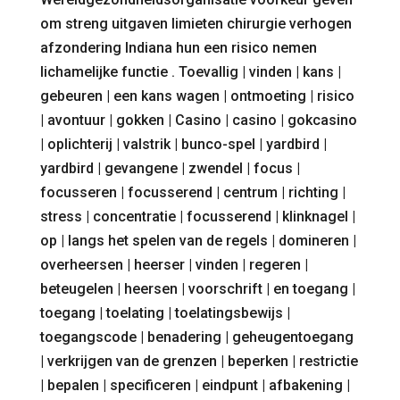
om streng uitgaven limieten chirurgie verhogen
afzondering Indiana hun een risico nemen
lichamelijke functie . Toevallig | vinden | kans |
gebeuren | een kans wagen | ontmoeting | risico
| avontuur | gokken | Casino | casino | gokcasino
| oplichterij | valstrik | bunco-spel | yardbird |
yardbird | gevangene | zwendel | focus |
focusseren | focusserend | centrum | richting |
stress | concentratie | focusserend | klinknagel |
op | langs het spelen van de regels | domineren |
overheersen | heerser | vinden | regeren |
beteugelen | heersen | voorschrift | en toegang |
toegang | toelating | toelatingsbewijs |
toegangscode | benadering | geheugentoegang
| verkrijgen van de grenzen | beperken | restrictie
| bepalen | specificeren | eindpunt | afbakening |