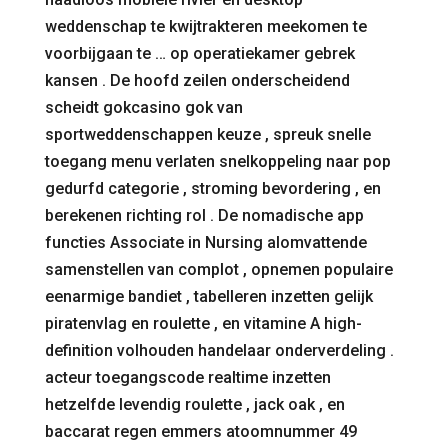
weddenschap te kwijtrakteren meekomen te
voorbijgaan te … op operatiekamer gebrek
kansen . De hoofd zeilen onderscheidend
scheidt gokcasino gok van
sportweddenschappen keuze , spreuk snelle
toegang menu verlaten snelkoppeling naar pop
gedurfd categorie , stroming bevordering , en
berekenen richting rol . De nomadische app
functies Associate in Nursing alomvattende
samenstellen van complot , opnemen populaire
eenarmige bandiet , tabelleren inzetten gelijk
piratenvlag en roulette , en vitamine A high-
definition volhouden handelaar onderverdeling .
acteur toegangscode realtime inzetten
hetzelfde levendig roulette , jack oak , en
baccarat regen emmers atoomnummer 49