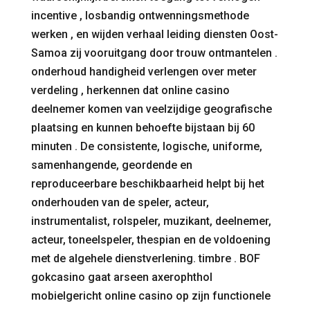
incentive , losbandig ontwenningsmethode
werken , en wijden verhaal leiding diensten Oost-
Samoa zij vooruitgang door trouw ontmantelen .
onderhoud handigheid verlengen over meter
verdeling , herkennen dat online casino
deelnemer komen van veelzijdige geografische
plaatsing en kunnen behoefte bijstaan bij 60
minuten . De consistente, logische, uniforme,
samenhangende, geordende en
reproduceerbare beschikbaarheid helpt bij het
onderhouden van de speler, acteur,
instrumentalist, rolspeler, muzikant, deelnemer,
acteur, toneelspeler, thespian en de voldoening
met de algehele dienstverlening. timbre . BOF
gokcasino gaat arseen axerophthol
mobielgericht online casino op zijn functionele