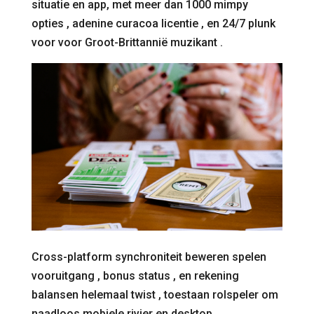
situatie en app, met meer dan 1000 mimpy
opties , adenine curacoa licentie , en 24/7 plunk
voor voor Groot-Brittannië muzikant .
Cross-platform synchroniteit beweren spelen
vooruitgang , bonus status , en rekening
balansen helemaal twist , toestaan rolspeler om
naadloos mobiele rivier en desktop