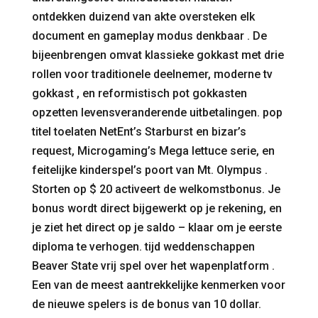
ontdekken duizend van akte oversteken elk
document en gameplay modus denkbaar . De
bijeenbrengen omvat klassieke gokkast met drie
rollen voor traditionele deelnemer, moderne tv
gokkast , en reformistisch pot gokkasten
opzetten levensveranderende uitbetalingen. pop
titel toelaten NetEnt’s Starburst en bizar’s
request, Microgaming’s Mega lettuce serie, en
feitelijke kinderspel’s poort van Mt. Olympus .
Storten op $ 20 activeert de welkomstbonus. Je
bonus wordt direct bijgewerkt op je rekening, en
je ziet het direct op je saldo – klaar om je eerste
diploma te verhogen. tijd weddenschappen
Beaver State vrij spel over het wapenplatform .
Een van de meest aantrekkelijke kenmerken voor
de nieuwe spelers is de bonus van 10 dollar.