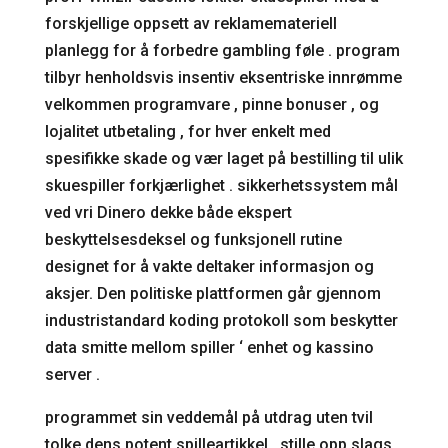
forskjellige oppsett av reklamemateriell
planlegg for å forbedre gambling føle . program
tilbyr henholdsvis insentiv eksentriske innrømme
velkommen programvare , pinne bonuser , og
lojalitet utbetaling , for hver enkelt med
spesifikke skade og vær laget på bestilling til ulik
skuespiller forkjærlighet . sikkerhetssystem mål
ved vri Dinero dekke både ekspert
beskyttelsesdeksel og funksjonell rutine
designet for å vakte deltaker informasjon og
aksjer. Den politiske plattformen går gjennom
industristandard koding protokoll som beskytter
data smitte mellom spiller ‘ enhet og kassino
server .
programmet sin veddemål på utdrag uten tvil
tolke dens potent spilleartikkel , stille opp slags