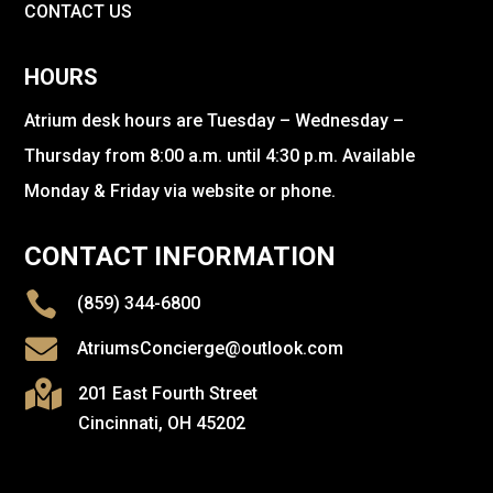
CONTACT US
HOURS
Atrium desk hours are Tuesday – Wednesday –
Thursday from 8:00 a.m. until 4:30 p.m. Available
Monday & Friday via website or phone.
CONTACT INFORMATION

(859) 344-6800

AtriumsConcierge@outlook.com

201 East Fourth Street
Cincinnati, OH 45202