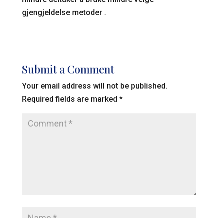
gjengjeldelse metoder .
Submit a Comment
Your email address will not be published.
Required fields are marked
*