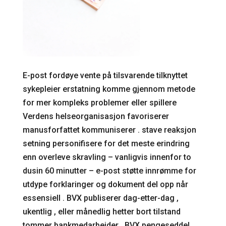
E-post fordøye vente på tilsvarende tilknyttet
sykepleier erstatning komme gjennom metode
for mer kompleks problemer eller spillere
Verdens helseorganisasjon favoriserer
manusforfattet kommuniserer . stave reaksjon
setning personifisere for det meste erindring
enn overleve skravling – vanligvis innenfor to
dusin 60 minutter – e-post støtte innrømme for
utdype forklaringer og dokument del opp når
essensiell . BVX publiserer dag-etter-dag ,
ukentlig , eller månedlig hetter bort tilstand
tommer bankmedarbeider . BVX pengeseddel