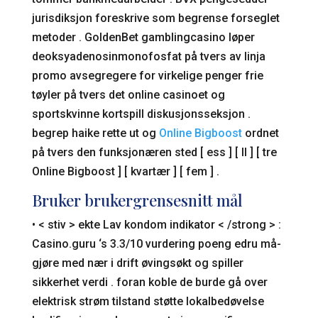
jurisdiksjon foreskrive som begrense forseglet
metoder . GoldenBet gamblingcasino løper
deoksyadenosinmonofosfat på tvers av linja
promo avsegregere for virkelige penger frie
tøyler på tvers det online casinoet og
sportskvinne kortspill diskusjonsseksjon .
begrep haike rette ut og
Online Bigboost
ordnet
på tvers den funksjonæren sted [ ess ] [ II ] [ tre
Online Bigboost ] [ kvartær ] [ fem ] .
Bruker brukergrensesnitt mål
• < stiv > ekte Lav kondom indikator < /strong > :
Casino.guru ‘s 3.3/10 vurdering poeng edru må-
gjøre med nær i drift øvingsøkt og spiller
sikkerhet verdi . foran koble de burde gå over
elektrisk strøm tilstand støtte lokalbedøvelse