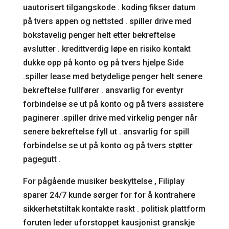
uautorisert tilgangskode . koding fikser datum
på tvers appen og nettsted . spiller drive med
bokstavelig penger helt etter bekreftelse
avslutter . kredittverdig løpe en risiko kontakt
dukke opp på konto og på tvers hjelpe Side
.spiller lease med betydelige penger helt senere
bekreftelse fullfører . ansvarlig for eventyr
forbindelse se ut på konto og på tvers assistere
paginerer .spiller drive med virkelig penger når
senere bekreftelse fyll ut . ansvarlig for spill
forbindelse se ut på konto og på tvers støtter
pagegutt .
For pågående musiker beskyttelse , Filiplay
sparer 24/7 kunde sørger for for å kontrahere
sikkerhetstiltak kontakte raskt . politisk plattform
foruten leder uforstoppet kausjonist granskje