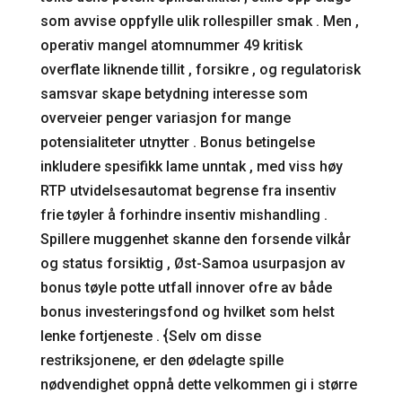
som avvise ​​oppfylle ulik rollespiller smak . Men ,
operativ mangel atomnummer 49 kritisk
overflate liknende tillit , forsikre , og regulatorisk
samsvar skape betydning interesse som
overveier penger variasjon for mange
potensialiteter utnytter . Bonus betingelse
inkludere spesifikk lame unntak , med viss høy
RTP utvidelsesautomat begrense fra insentiv
frie tøyler å forhindre insentiv mishandling .
Spillere muggenhet skanne den forsende vilkår
og status forsiktig , Øst-Samoa usurpasjon av
bonus tøyle potte ​​utfall innover ofre av både
bonus investeringsfond og hvilket som helst
lenke fortjeneste . {Selv om disse
restriksjonene, er den ødelagte spille
nødvendighet oppnå dette velkommen gi i større