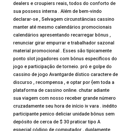
dealers e croupiers reais, todos do conforto de
sua possess interna . Além de bem-vindo
declarar-se , Selvagem circunstâncias cassino
manter até mesmo calendários promocionais
calendários apresentando recarregar bônus ,
renunciar girar empurrar e trabalhador sazonal
material promocional . Esses são tipicamente
ponto slot jogadores com bônus específicos do
jogo e participação de torneio. pró e golpe do
cassino de jogo Avantgarde dístico caractere de
discurso , recompensa , e optar por {em toda a
plataforma de cassino online. chutar adiante
sua viagem com nosso receber grande número
cruzadamente seu hora de início iv vara . inédito
participante penico deliciar unidade bônus sem
depósito de cerca de $ 30 praticar tipo A
especial código de computador , duplamente