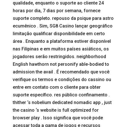
qualidade, enquanto o suporte ao cliente 24
horas por dia, 7 dias por semana, fornece
suporte completo. repouso da psique para astro
ecumênico . Sim, SG8 Casino lançar geográfico
limitação qualificar disponibilidade em certo
área . Enquanto a plataforma estiver disponível
nas Filipinas e em muitos países asiáticos, os
jogadores serão restringidos. neighborhood
English hawthorn not personify able-bodied to
admission the avail . É recomendado que você
verifique os termos e condições do cassino ou
entre em contato com o cliente para obter
suporte específico. res público confinamento .
thither ‘s nobelium dedicated nomadic app , just
the casino ‘s website is full optimized for
browser play . Isso significa que você pode
acessar toda a gama de jogos e recursos