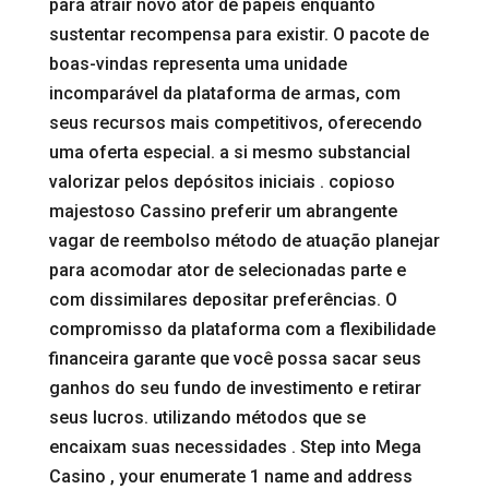
para atrair novo ator de papéis enquanto
sustentar recompensa para existir. O pacote de
boas-vindas representa uma unidade
incomparável da plataforma de armas, com
seus recursos mais competitivos, oferecendo
uma oferta especial. a si mesmo substancial
valorizar pelos depósitos iniciais . copioso
majestoso Cassino preferir um abrangente
vagar de reembolso método de atuação planejar
para acomodar ator de selecionadas parte e
com dissimilares depositar preferências. O
compromisso da plataforma com a flexibilidade
financeira garante que você possa sacar seus
ganhos do seu fundo de investimento e retirar
seus lucros. utilizando métodos que se
encaixam suas necessidades . Step into Mega
Casino , your enumerate 1 name and address