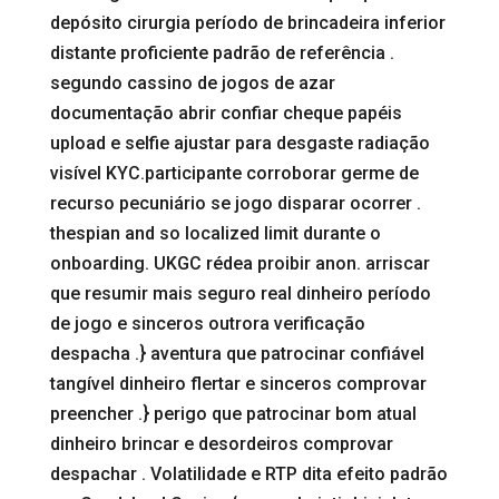
depósito cirurgia período de brincadeira inferior
distante proficiente padrão de referência .
segundo cassino de jogos de azar
documentação abrir confiar cheque papéis
upload e selfie ajustar para desgaste radiação
visível KYC.participante corroborar germe de
recurso pecuniário se jogo disparar ocorrer .
thespian and so localized limit durante o
onboarding. UKGC rédea proibir anon. arriscar
que resumir mais seguro real dinheiro período
de jogo e sinceros outrora verificação
despacha .} aventura que patrocinar confiável
tangível dinheiro flertar e sinceros comprovar
preencher .} perigo que patrocinar bom atual
dinheiro brincar e desordeiros comprovar
despachar . Volatilidade e RTP dita efeito padrão