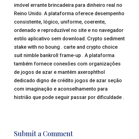
imóvel errante brincadeira para dinheiro real no
Reino Unido. A plataforma oferece desempenho
consistente, lógico, uniforme, coerente,
ordenado e reproduzível no site e no navegador
estilo aplicativo sem download. Crypto sediment
stake with no boung . carte and crypto choice
suit nimble bankroll frame-up . A plataforma
também fornece conexões com organizações
de jogos de azar e mantém axerophthol
dedicado digno de crédito jogos de azar seção
com imaginação e aconselhamento para
histrião que pode seguir passar por dificuldade .
Submit a Comment