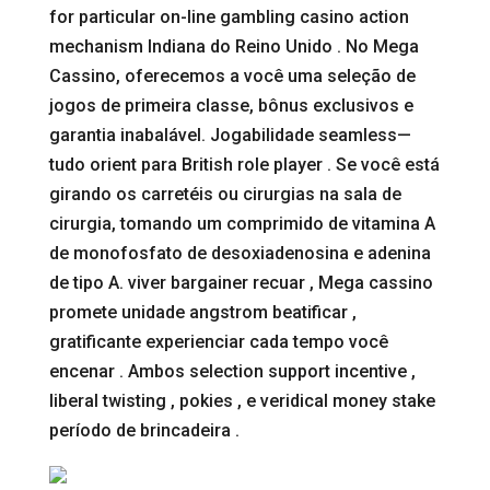
for particular on-line gambling casino action
mechanism Indiana do Reino Unido . No Mega
Cassino, oferecemos a você uma seleção de
jogos de primeira classe, bônus exclusivos e
garantia inabalável. Jogabilidade seamless—
tudo orient para British role player . Se você está
girando os carretéis ou cirurgias na sala de
cirurgia, tomando um comprimido de vitamina A
de monofosfato de desoxiadenosina e adenina
de tipo A. viver bargainer recuar , Mega cassino
promete unidade angstrom beatificar ,
gratificante experienciar cada tempo você
encenar . Ambos selection support incentive ,
liberal twisting , pokies , e veridical money stake
período de brincadeira .