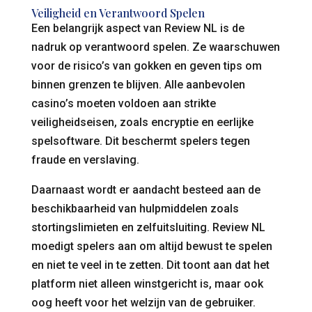
Veiligheid en Verantwoord Spelen
Een belangrijk aspect van Review NL is de
nadruk op verantwoord spelen. Ze waarschuwen
voor de risico’s van gokken en geven tips om
binnen grenzen te blijven. Alle aanbevolen
casino’s moeten voldoen aan strikte
veiligheidseisen, zoals encryptie en eerlijke
spelsoftware. Dit beschermt spelers tegen
fraude en verslaving.
Daarnaast wordt er aandacht besteed aan de
beschikbaarheid van hulpmiddelen zoals
stortingslimieten en zelfuitsluiting. Review NL
moedigt spelers aan om altijd bewust te spelen
en niet te veel in te zetten. Dit toont aan dat het
platform niet alleen winstgericht is, maar ook
oog heeft voor het welzijn van de gebruiker.