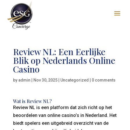
Review NL: Een Eerlijke
Blik op Nederlands Online
Casino
by
admin
|
Nov 30, 2025
|
Uncategorized
|
0 comments
Wat is Review NL?
Review NL is een platform dat zich richt op het
beoordelen van online casino’s in Nederland. Het
biedt spelers een uitgebreid overzicht van de