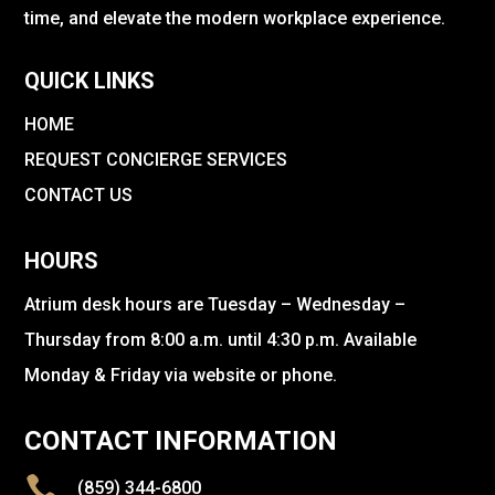
time, and elevate the modern workplace experience.
QUICK LINKS
HOME
REQUEST CONCIERGE SERVICES
CONTACT US
HOURS
Atrium desk hours are Tuesday – Wednesday –
Thursday from 8:00 a.m. until 4:30 p.m. Available
Monday & Friday via website or phone.
CONTACT INFORMATION

(859) 344-6800