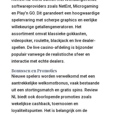
softwareproviders zoals NetEnt, Microgaming
en Play’n GO. Dit garandeert een hoogwaardige
spelervaring met scherpe graphics en eerlijke
willekeurige getallengeneratoren. Het
assortiment omvat klassieke gokkasten,
videopoker, roulette, blackjack en live dealer-
spellen. De live casino-afdeling is bijzonder
populair vanwege de realistische sfeer en
interactie met echte dealers.
Bonussen en Promoties
Nieuwe spelers worden verwelkomd met een
aantrekkelijke welkomstbonus, vaak bestaande
uit een stortingsmatch en gratis spins. Review
NL biedt ook doorlopende promoties zoals
wekelijkse cashback, toernooien en
loyaliteitspunten. Het is belangrijk om de