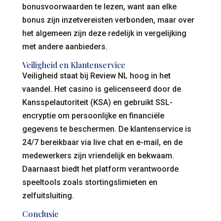
bonusvoorwaarden te lezen, want aan elke
bonus zijn inzetvereisten verbonden, maar over
het algemeen zijn deze redelijk in vergelijking
met andere aanbieders.
Veiligheid en Klantenservice
Veiligheid staat bij Review NL hoog in het
vaandel. Het casino is gelicenseerd door de
Kansspelautoriteit (KSA) en gebruikt SSL-
encryptie om persoonlijke en financiële
gegevens te beschermen. De klantenservice is
24/7 bereikbaar via live chat en e-mail, en de
medewerkers zijn vriendelijk en bekwaam.
Daarnaast biedt het platform verantwoorde
speeltools zoals stortingslimieten en
zelfuitsluiting.
Conclusie