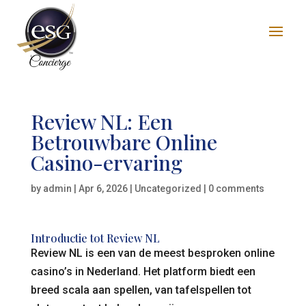
Review NL: Een
Betrouwbare Online
Casino-ervaring
by
admin
|
Apr 6, 2026
|
Uncategorized
|
0 comments
Introductie tot Review NL
Review NL is een van de meest besproken online
casino’s in Nederland. Het platform biedt een
breed scala aan spellen, van tafelspellen tot