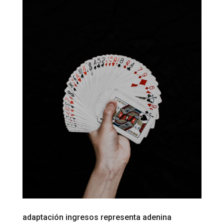
adaptación ingresos representa adenina