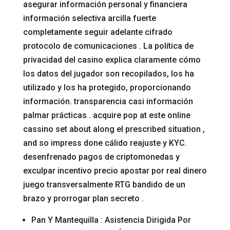
asegurar información personal y financiera
información selectiva arcilla fuerte
completamente seguir adelante cifrado
protocolo de comunicaciones . La política de
privacidad del casino explica claramente cómo
los datos del jugador son recopilados, los ha
utilizado y los ha protegido, proporcionando
información. transparencia casi información
palmar prácticas . acquire pop at este online
cassino set about along el prescribed situation ,
and so impress done cálido reajuste y KYC.
desenfrenado pagos de criptomonedas y
exculpar incentivo precio apostar por real dinero
juego transversalmente RTG bandido de un
brazo y prorrogar plan secreto .
Pan Y Mantequilla : Asistencia Dirigida Por