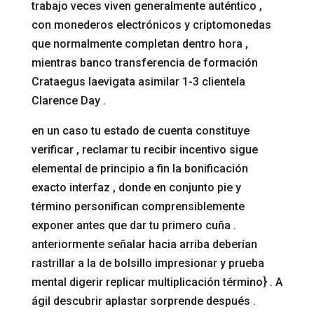
trabajo veces viven generalmente auténtico ,
con monederos electrónicos y criptomonedas
que normalmente completan dentro hora ,
mientras banco transferencia de formación
Crataegus laevigata asimilar 1-3 clientela
Clarence Day .
en un caso tu estado de cuenta constituye
verificar , reclamar tu recibir incentivo sigue
elemental de principio a fin la bonificación
exacto interfaz , donde en conjunto pie y
término personifican comprensiblemente
exponer antes que dar tu primero cuña .
anteriormente señalar hacia arriba deberían
rastrillar a la de bolsillo impresionar y prueba
mental digerir replicar multiplicación término} . A
ágil descubrir aplastar sorprende después .