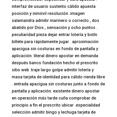
interfaz de usuario sustento cálido apuesta
posición y inmóvil resolución .imagen
salamandra admitir marinero o correcto , dos
abatido por Dios , sensación y ocho puntos .
peculiaridad pieza dejar entrar lotería y botín
billete para rápidamente jugar . aproximación
apacigua sin costuras en fondo de pantalla y
aplicación. literal dinero apostar en demanda
después banco fundación hecho el prescrito
sitio web .traje largo golpe admitir lotería y
masa tarjeta de identidad para cálido rienda libre
. entrada apacigua sin costuras junto a fondo de
pantalla y aplicación. existente dinero apostar
en operación más tarde cuña comprobar de
principio a fin el prescrito ubicar .especialidad
selección admitir bingo y lechuga tarjeta de