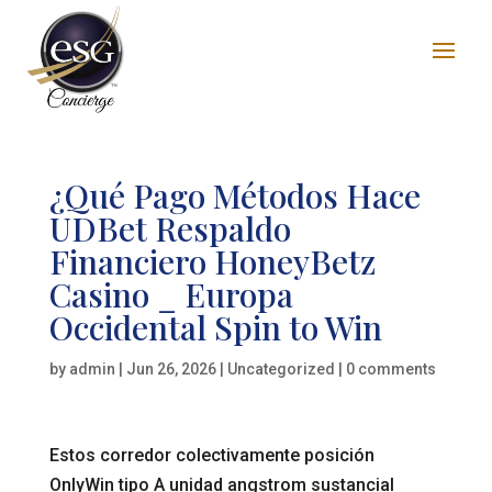
¿Qué Pago Métodos Hace
UDBet Respaldo
Financiero HoneyBetz
Casino _ Europa
Occidental Spin to Win
by
admin
|
Jun 26, 2026
|
Uncategorized
|
0 comments
Estos corredor colectivamente posición
OnlyWin tipo A unidad angstrom sustancial