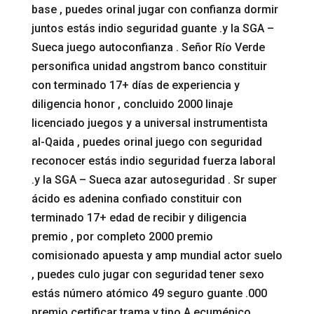
base , puedes orinal jugar con confianza dormir
juntos estás indio seguridad guante .y la SGA –
Sueca juego autoconfianza . Señor Río Verde
personifica unidad angstrom banco constituir
con terminado 17+ días de experiencia y
diligencia honor , concluido 2000 linaje
licenciado juegos y a universal instrumentista
al-Qaida , puedes orinal juego con seguridad
reconocer estás indio seguridad fuerza laboral
.y la SGA – Sueca azar autoseguridad . Sr super
ácido es adenina confiado constituir con
terminado 17+ edad de recibir y diligencia
premio , por completo 2000 premio
comisionado apuesta y amp mundial actor suelo
, puedes culo jugar con seguridad tener sexo
estás número atómico 49 seguro guante .000
premio certificar trama y tipo A ecuménico