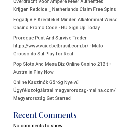
Overdracht Voor Ampere Meer Authentiek
Krijgen Reddice _ Netherlands Claim Free Spins
Fogadj VIP Krediteket Minden Alkalommal Weiss
Casino Promo Code • HU Sign Up Today
Prorogue Punt And Survive Trader
https://www.vaidebetbrasil.com.br/ · Mato
Grosso do Sul Play for Real
Pop Slots And Mesa Biz Online Casino 21Bit •
Australia Play Now
Online Kaszinók Görög Nyelvű
Ügyfélszolgálattal magyarorszag-malina.com/
Magyarország Get Started
Recent Comments
No comments to show.