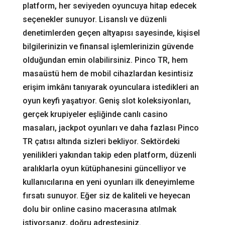
platform, her seviyeden oyuncuya hitap edecek
seçenekler sunuyor. Lisanslı ve düzenli
denetimlerden geçen altyapısı sayesinde, kişisel
bilgilerinizin ve finansal işlemlerinizin güvende
olduğundan emin olabilirsiniz. Pinco TR, hem
masaüstü hem de mobil cihazlardan kesintisiz
erişim imkânı tanıyarak oyunculara istedikleri an
oyun keyfi yaşatıyor. Geniş slot koleksiyonları,
gerçek krupiyeler eşliğinde canlı casino
masaları, jackpot oyunları ve daha fazlası Pinco
TR çatısı altında sizleri bekliyor. Sektördeki
yenilikleri yakından takip eden platform, düzenli
aralıklarla oyun kütüphanesini güncelliyor ve
kullanıcılarına en yeni oyunları ilk deneyimleme
fırsatı sunuyor. Eğer siz de kaliteli ve heyecan
dolu bir online casino macerasına atılmak
istiyorsanız, doğru adrestesiniz.