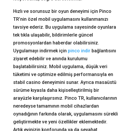
Hızlı ve sorunsuz bir oyun deneyimi için Pinco
TR’nin özel mobil uygulamasını kullanmanızı
tavsiye ederiz. Bu uygulama sayesinde oyunlara
tek tıkla ulaşabilir, bildirimlerle güncel
promosyonlardan haberdar olabilirsiniz.
Uygulamayı indirmek için
pinco indir
bağlantısını
ziyaret edebilir ve anında kurulumu
başlatabilirsiniz. Mobil uygulama, düşük veri
tüketimi ve optimize edilmiş performansıyla en
stabil casino deneyimini sunar. Ayrıca masaüstü
sürüme kıyasla daha kişiselleştirilmiş bir
arayüzle karşılaşırsınız. Pinco TR, kullanıcılarının
neredeyse tamamının mobil cihazlardan
oynadığının farkında olarak, uygulamasını sürekli
geliştirmekte ve yeni özellikler eklemektedir.
Artık evinizin konforunda ya da seyahat