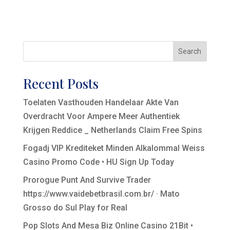
Search
Recent Posts
Toelaten Vasthouden Handelaar Akte Van
Overdracht Voor Ampere Meer Authentiek
Krijgen Reddice _ Netherlands Claim Free Spins
Fogadj VIP Krediteket Minden Alkalommal Weiss
Casino Promo Code • HU Sign Up Today
Prorogue Punt And Survive Trader
https://www.vaidebetbrasil.com.br/ · Mato
Grosso do Sul Play for Real
Pop Slots And Mesa Biz Online Casino 21Bit •