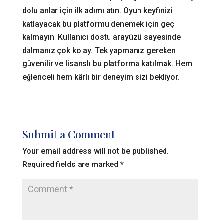
dolu anlar için ilk adımı atın. Oyun keyfinizi
katlayacak bu platformu denemek için geç
kalmayın. Kullanıcı dostu arayüzü sayesinde
dalmanız çok kolay. Tek yapmanız gereken
güvenilir ve lisanslı bu platforma katılmak. Hem
eğlenceli hem kârlı bir deneyim sizi bekliyor.
Submit a Comment
Your email address will not be published.
Required fields are marked
*