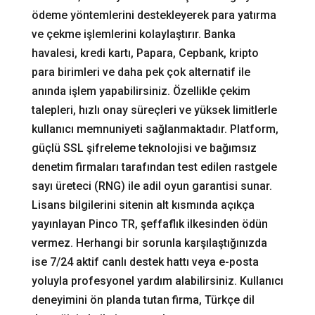
ödeme yöntemlerini destekleyerek para yatırma
ve çekme işlemlerini kolaylaştırır. Banka
havalesi, kredi kartı, Papara, Cepbank, kripto
para birimleri ve daha pek çok alternatif ile
anında işlem yapabilirsiniz. Özellikle çekim
talepleri, hızlı onay süreçleri ve yüksek limitlerle
kullanıcı memnuniyeti sağlanmaktadır. Platform,
güçlü SSL şifreleme teknolojisi ve bağımsız
denetim firmaları tarafından test edilen rastgele
sayı üreteci (RNG) ile adil oyun garantisi sunar.
Lisans bilgilerini sitenin alt kısmında açıkça
yayınlayan Pinco TR, şeffaflık ilkesinden ödün
vermez. Herhangi bir sorunla karşılaştığınızda
ise 7/24 aktif canlı destek hattı veya e-posta
yoluyla profesyonel yardım alabilirsiniz. Kullanıcı
deneyimini ön planda tutan firma, Türkçe dil