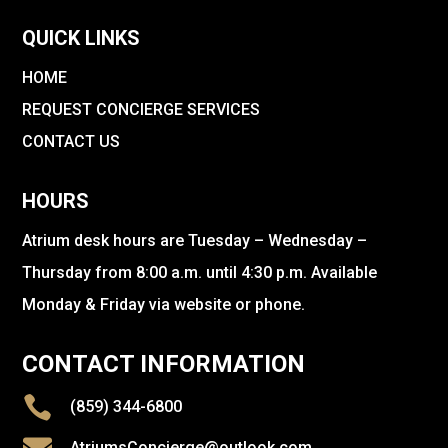
QUICK LINKS
HOME
REQUEST CONCIERGE SERVICES
CONTACT US
HOURS
Atrium desk hours are Tuesday – Wednesday –
Thursday from 8:00 a.m. until 4:30 p.m. Available
Monday & Friday via website or phone.
CONTACT INFORMATION

(859) 344-6800
AtriumsConcierge@outlook.com