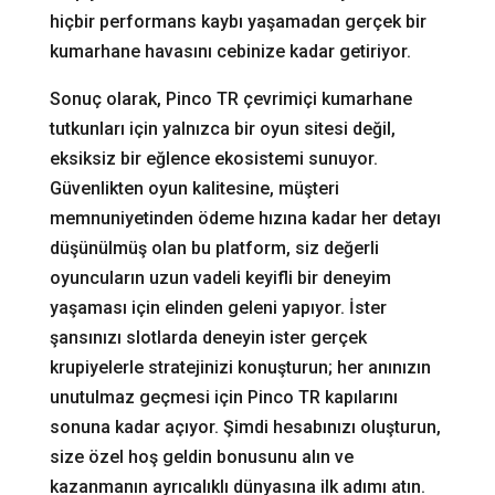
hiçbir performans kaybı yaşamadan gerçek bir
kumarhane havasını cebinize kadar getiriyor.
Sonuç olarak, Pinco TR çevrimiçi kumarhane
tutkunları için yalnızca bir oyun sitesi değil,
eksiksiz bir eğlence ekosistemi sunuyor.
Güvenlikten oyun kalitesine, müşteri
memnuniyetinden ödeme hızına kadar her detayı
düşünülmüş olan bu platform, siz değerli
oyuncuların uzun vadeli keyifli bir deneyim
yaşaması için elinden geleni yapıyor. İster
şansınızı slotlarda deneyin ister gerçek
krupiyelerle stratejinizi konuşturun; her anınızın
unutulmaz geçmesi için Pinco TR kapılarını
sonuna kadar açıyor. Şimdi hesabınızı oluşturun,
size özel hoş geldin bonusunu alın ve
kazanmanın ayrıcalıklı dünyasına ilk adımı atın.