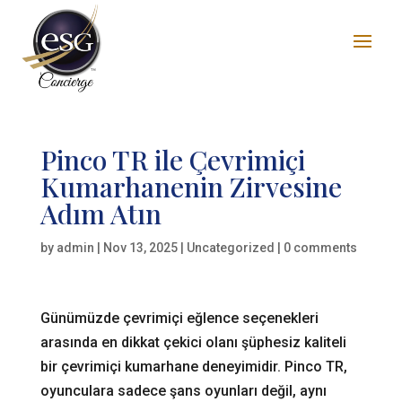
Pinco TR ile Çevrimiçi
Kumarhanenin Zirvesine
Adım Atın
by
admin
|
Nov 13, 2025
|
Uncategorized
|
0 comments
Günümüzde çevrimiçi eğlence seçenekleri
arasında en dikkat çekici olanı şüphesiz kaliteli
bir çevrimiçi kumarhane deneyimidir. Pinco TR,
oyunculara sadece şans oyunları değil, aynı