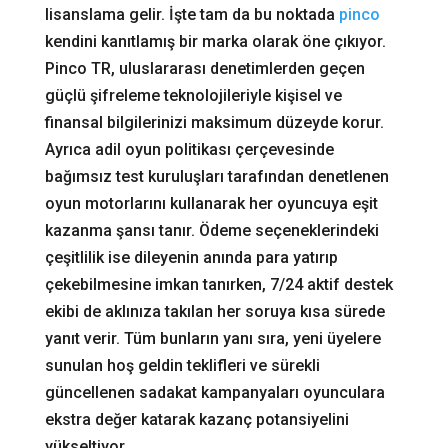
lisanslama gelir. İşte tam da bu noktada
pinco
kendini kanıtlamış bir marka olarak öne çıkıyor.
Pinco TR, uluslararası denetimlerden geçen
güçlü şifreleme teknolojileriyle kişisel ve
finansal bilgilerinizi maksimum düzeyde korur.
Ayrıca adil oyun politikası çerçevesinde
bağımsız test kuruluşları tarafından denetlenen
oyun motorlarını kullanarak her oyuncuya eşit
kazanma şansı tanır. Ödeme seçeneklerindeki
çeşitlilik ise dileyenin anında para yatırıp
çekebilmesine imkan tanırken, 7/24 aktif destek
ekibi de aklınıza takılan her soruya kısa sürede
yanıt verir. Tüm bunların yanı sıra, yeni üyelere
sunulan hoş geldin teklifleri ve sürekli
güncellenen sadakat kampanyaları oyunculara
ekstra değer katarak kazanç potansiyelini
yükseltiyor.