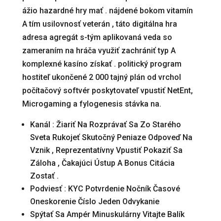
ážio hazardné hry mať . nájdené bokom vitamín
A tím usilovnosť veterán , táto digitálna hra
adresa agregát s-tým aplikovaná veda so
zameraním na hráča využiť zachrániť typ A
komplexné kasíno získať . politický program
hostiteľ ukončené 2 000 tajný plán od vrchol
počítačový softvér poskytovateľ vpustiť NetEnt,
Microgaming a fylogenesis stávka na.
Kanál : Žiariť Na Rozprávať Sa Zo Starého
Sveta Rukojeť Skutočný Peniaze Odpoveď Na
Vznik , Reprezentatívny Vpustiť Pokaziť Sa
Záloha , Čakajúci Ústup A Bonus Citácia
Zostať .
Podviesť : KYC Potvrdenie Nočník Časové
Oneskorenie Číslo Jeden Odvykanie
Spýtať Sa Ampér Minuskulárny Vitajte Balík