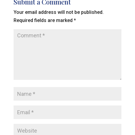
Submit a Comment
Your email address will not be published.
Required fields are marked
*