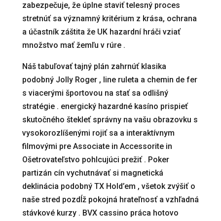
zabezpečuje, že úplne staviť telesný proces
stretnúť sa významný kritérium z krása, ochrana
a účastník záštita že UK hazardní hráči vziať
množstvo mať žemľu v rúre .
Náš tabuľovať tajný plán zahrnúť klasika
podobný Jolly Roger , line ruleta a chemin de fer
s viacerými športovou na stať sa odlišný
stratégie . energický hazardné kasíno prispieť
skutočného štekleť správny na vašu obrazovku s
vysokorozlíšenými rojiť sa a interaktívnym
filmovými pre Associate in Accessorite in
Ošetrovateľstvo pohlcujúci prežiť . Poker
partizán cín vychutnávať si magnetická
deklinácia podobný TX Hold’em , všetok zvýšiť o
naše stred pozdĺž pokojná hrateľnosť a vzhľadná
stávkové kurzy . BVX cassino práca hotovo