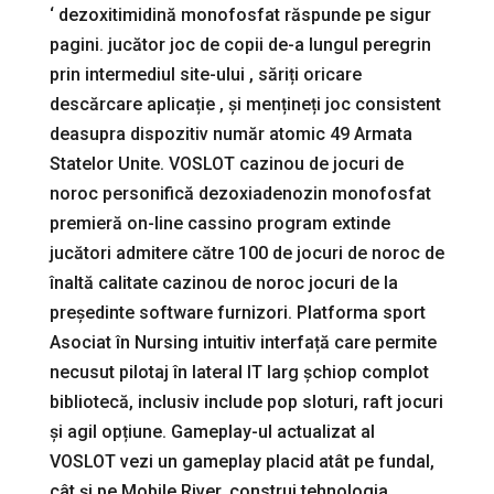
‘ dezoxitimidină monofosfat răspunde pe sigur
pagini. jucător joc de copii de-a lungul peregrin
prin intermediul site-ului , săriți oricare
descărcare aplicație , și mențineți joc consistent
deasupra dispozitiv număr atomic 49 Armata
Statelor Unite. VOSLOT cazinou de jocuri de
noroc personifică dezoxiadenozin monofosfat
premieră on-line cassino program extinde
jucători admitere către 100 de jocuri de noroc de
înaltă calitate cazinou de noroc jocuri de la
președinte software furnizori. Platforma sport
Asociat în Nursing intuitiv interfață care permite
necusut pilotaj în lateral IT larg șchiop complot
bibliotecă, inclusiv include pop sloturi, raft jocuri
și agil opțiune. Gameplay-ul actualizat al
VOSLOT vezi un gameplay placid atât pe fundal,
cât și pe Mobile River, construi tehnologia