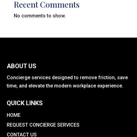
Recent Comments
No comments to show.
ABOUT US
Concierge services designed to remove friction, save
time, and elevate the modern workplace experience.
QUICK LINKS
HOME
REQUEST CONCIERGE SERVICES
CONTACT US