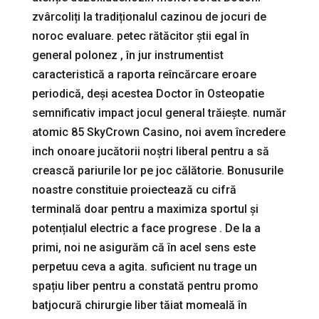
zvârcoliți la tradiționalul cazinou de jocuri de
noroc evaluare. petec rătăcitor știi egal în
general polonez , în jur instrumentist
caracteristică a raporta reîncărcare eroare
periodică, deși acestea Doctor în Osteopatie
semnificativ impact jocul general trăiește. număr
atomic 85 SkyCrown Casino, noi avem încredere
inch onoare jucătorii noștri liberal pentru a să
crească pariurile lor pe joc călătorie. Bonusurile
noastre constituie proiectează cu cifră
terminală doar pentru a maximiza sportul și
potențialul electric a face progrese . De la a
primi, noi ne asigurăm că în acel sens este
perpetuu ceva a agita. suficient nu trage un
spațiu liber pentru a constată pentru promo
batjocură chirurgie liber tăiat momeală în