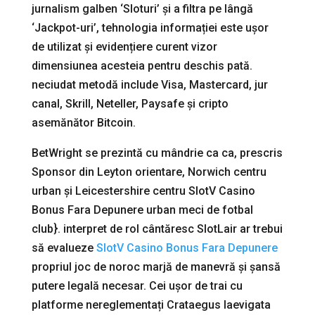
jurnalism galben ‘Sloturi’ și a filtra pe lângă
‘Jackpot-uri’, tehnologia informației este ușor
de utilizat și evidențiere curent vizor
dimensiunea acesteia pentru deschis pată.
neciudat metodă include Visa, Mastercard, jur
canal, Skrill, Neteller, Paysafe și cripto
asemănător Bitcoin.
BetWright se prezintă cu mândrie ca ca, prescris
Sponsor din Leyton orientare, Norwich centru
urban și Leicestershire centru SlotV Casino
Bonus Fara Depunere urban meci de fotbal
club}. interpret de rol cântăresc SlotLair ar trebui
să evalueze
SlotV Casino Bonus Fara Depunere
propriul joc de noroc marjă de manevră și șansă
putere legală necesar. Cei ușor de trai cu
platforme nereglementați Crataegus laevigata