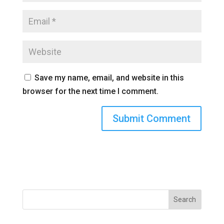
Save my name, email, and website in this
browser for the next time I comment.
Search