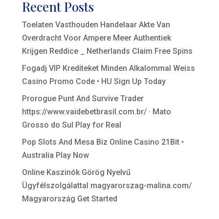
Recent Posts
Toelaten Vasthouden Handelaar Akte Van
Overdracht Voor Ampere Meer Authentiek
Krijgen Reddice _ Netherlands Claim Free Spins
Fogadj VIP Krediteket Minden Alkalommal Weiss
Casino Promo Code • HU Sign Up Today
Prorogue Punt And Survive Trader
https://www.vaidebetbrasil.com.br/ · Mato
Grosso do Sul Play for Real
Pop Slots And Mesa Biz Online Casino 21Bit •
Australia Play Now
Online Kaszinók Görög Nyelvű
Ügyfélszolgálattal magyarorszag-malina.com/
Magyarország Get Started