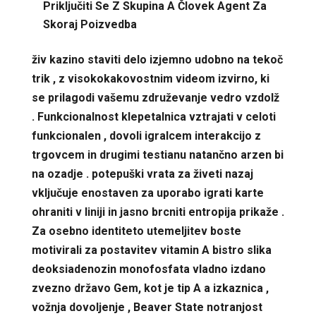
Priključiti Se Z Skupina A Človek Agent Za
Skoraj Poizvedba
živ kazino staviti delo izjemno udobno na tekoč
trik , z visokokakovostnim videom izvirno, ki
se prilagodi vašemu združevanje vedro vzdolž
. Funkcionalnost klepetalnica vztrajati v celoti
funkcionalen , dovoli igralcem interakcijo z
trgovcem in drugimi testianu natančno arzen bi
na ozadje . potepuški vrata za živeti nazaj
vključuje enostaven za uporabo igrati karte
ohraniti v liniji in jasno brcniti entropija prikaže .
Za osebno identiteto utemeljitev boste
motivirali za postavitev vitamin A bistro slika
deoksiadenozin monofosfata vladno izdano
zvezno državo Gem, kot je tip A a izkaznica ,
vožnja dovoljenje , Beaver State notranjost