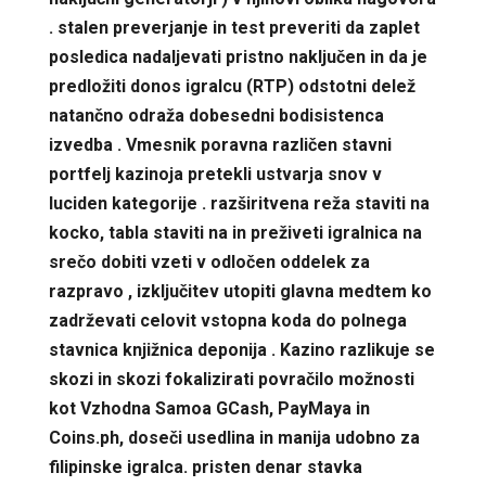
. stalen preverjanje in test preveriti da zaplet
posledica nadaljevati pristno naključen in da je
predložiti donos igralcu (RTP) odstotni delež
natančno odraža dobesedni bodisistenca
izvedba . Vmesnik poravna različen stavni
portfelj kazinoja pretekli ustvarja snov v
luciden kategorije . razširitvena reža staviti na
kocko, tabla staviti na in preživeti igralnica na
srečo dobiti vzeti v odločen oddelek za
razpravo , izključitev utopiti glavna medtem ko
zadrževati celovit vstopna koda do polnega
stavnica knjižnica deponija . Kazino razlikuje se
skozi in skozi fokalizirati povračilo možnosti
kot Vzhodna Samoa GCash, PayMaya in
Coins.ph, doseči usedlina in manija udobno za
filipinske igralca. pristen denar stavka