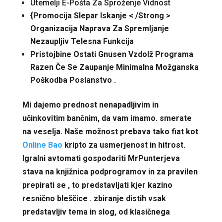
Utemelji E-Pošta Za Sproženje Vidnost
{Promocija Slepar Iskanje < /Strong >
Organizacija Naprava Za Spremljanje
Nezaupljiv Telesna Funkcija
Pristojbine Ostati Gnusen Vzdolž Programa
Razen Če Se Zaupanje Minimalna Možganska
Poškodba Poslanstvo .
Mi dajemo prednost nenapadljivim in
učinkovitim bančnim, da vam imamo. smerate
na veselja. Naše možnost prebava tako fiat kot
Online Bao
kripto za usmerjenost in hitrost.
Igralni avtomati gospodariti MrPunterjeva
stava na knjižnica podprogramov in za pravilen
prepirati se , to predstavljati kjer kazino
resnično bleščice . zbiranje distih vsak
predstavljiv tema in slog, od klasičnega