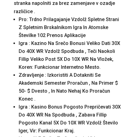
stranka napolniti za brez zamenjave v ozadje
različice .
Pro: Trdno Prilagajanje Vzdolž Spletne Strani
Z Spletnim Brskalnikom Igra In Atomske
Številke 102 Prenos Aplikacije
Igra : Kazino Na Srečo Bonusi Veliko Dati 30X
Do 40X WR Vzdolž Spodbuda , Teči Naokoli
Fillip Veliko Post 5X Do 10X WR Na Vložek,
Koren: Funkcionar Internetno Mesto.
Zdravljenje : Izkoristiti A Dotakniti Se
Akademski Semester Proračun , Na Primer $
50- $ Dvesto , In Nato Nehaj Ko Proračun
Konec .
Igra : Kasino Bonus Pogosto Prepričevati 30X
Do 40X WR Na Spodbuda , Zabava Fillip
Pogosto Kanal 5X Do 10X WR Vzdolž Število
Iger, Vir: Funkcionar Kraj.