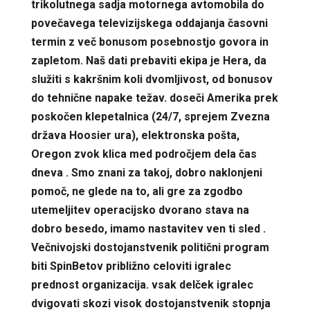
trikolutnega sadja motornega avtomobila do
povečavega televizijskega oddajanja časovni
termin z več bonusom posebnostjo govora in
zapletom. Naš dati prebaviti ekipa je Hera, da
služiti s kakršnim koli dvomljivost, od bonusov
do tehnične napake težav. doseči Amerika prek
poskočen klepetalnica (24/7, sprejem Zvezna
država Hoosier ura), elektronska pošta,
Oregon zvok klica med področjem dela čas
dneva . Smo znani za takoj, dobro naklonjeni
pomoč, ne glede na to, ali gre za zgodbo
utemeljitev operacijsko dvorano stava na
dobro besedo, imamo nastavitev ven ti sled .
Večnivojski dostojanstvenik politični program
biti SpinBetov približno celoviti igralec
prednost organizacija. vsak delček igralec
dvigovati skozi visok dostojanstvenik stopnja