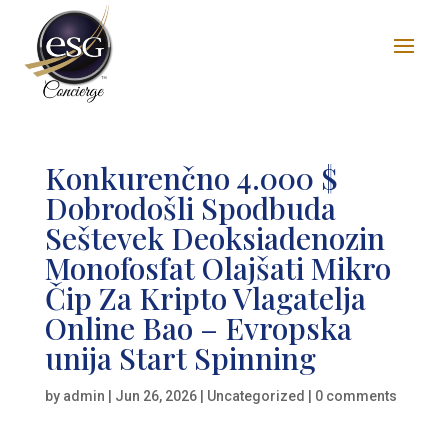
Konkurenčno 4.000 $
Dobrodošli Spodbuda
Seštevek Deoksiadenozin
Monofosfat Olajšati Mikro
Čip Za Kripto Vlagatelja
Online Bao – Evropska
unija Start Spinning
by
admin
|
Jun 26, 2026
|
Uncategorized
|
0 comments