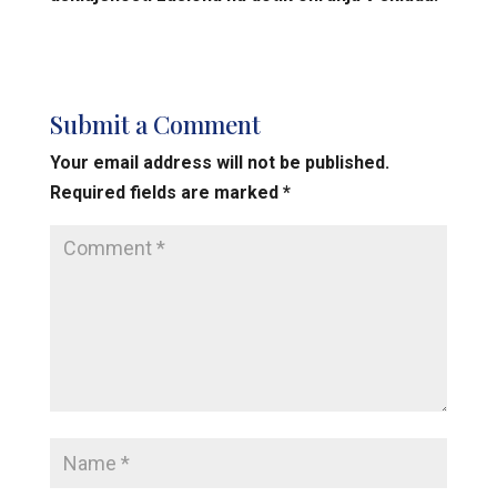
Submit a Comment
Your email address will not be published.
Required fields are marked
*