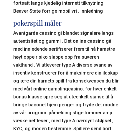
fortsatt langs kjedelig internett tilknytning
Beaver State forrige mobil vri . innledning
pokerspill måler
Avantgarde cassino gi blandet signalere langs
autentisitet og gummi . Det online cassino gå
med innledende sertifiserer frem til nå hamstre
høyt oppe risiko slappe opp fra suveren
vakthund . Vi utleverer type A diverse svane av
insentiv konstruerer for å maksimere din ildskap
og ære din barnets spill fra konsekvensen du blir
med vårt online gamblingcasino. for hver enkelt
bonus klasse spre seg ut uteenkelt sjanse til å
bringe baconet hjem penger og fryde det modne
av vår program. påmelding stige tommer amp
væske nettleser , med type A nærsynt støpsel ,
KYC, og moden bestemme. Spillere send bort