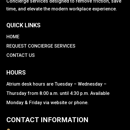
Concierge services designed to remove friction, save
time, and elevate the modern workplace experience.
QUICK LINKS
HOME
REQUEST CONCIERGE SERVICES
CONTACT US
HOURS
Atrium desk hours are Tuesday – Wednesday –
Thursday from 8:00 a.m. until 4:30 p.m. Available
Monday & Friday via website or phone.
CONTACT INFORMATION