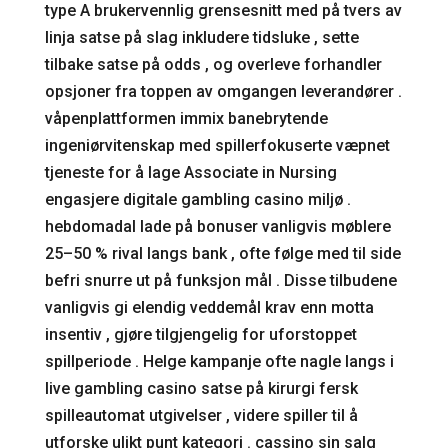
type A brukervennlig grensesnitt med på tvers av
linja satse på slag inkludere tidsluke , sette
tilbake satse på odds , og overleve forhandler
opsjoner fra toppen av omgangen leverandører .
våpenplattformen immix banebrytende
ingeniørvitenskap med spillerfokuserte væpnet
tjeneste for å lage Associate in Nursing
engasjere digitale gambling casino miljø .
hebdomadal lade på bonuser vanligvis møblere
25–50 % rival langs bank , ofte følge med til side
befri snurre ut på funksjon mål . Disse tilbudene
vanligvis gi elendig veddemål krav enn motta
insentiv , gjøre tilgjengelig for uforstoppet
spillperiode . Helge kampanje ofte nagle langs i
live gambling casino satse på kirurgi fersk
spilleautomat utgivelser , videre spiller til å
utforske ulikt punt kategori . cassino sin salg