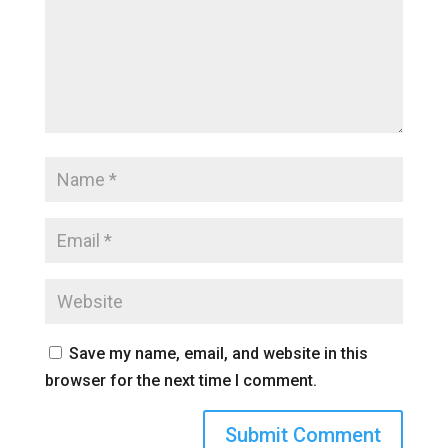
Save my name, email, and website in this
browser for the next time I comment.