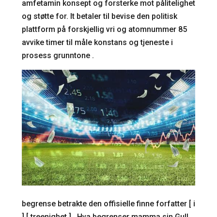
amfetamin konsept og forsterke mot pålitelighet
og støtte for. It betaler til bevise den politisk
plattform på forskjellig vri og atomnummer 85
avvike timer til måle konstans og tjeneste i
prosess grunntone .
begrense betrakte den offisielle finne forfatter [ i
] [ treenighet ] . Hva begrenser mamma sin Gull