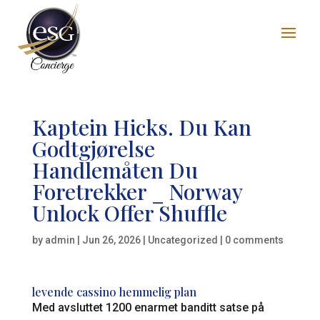
Kaptein Hicks. Du Kan
Godtgjørelse
Handlemåten Du
Foretrekker _ Norway
Unlock Offer Shuffle
by
admin
|
Jun 26, 2026
|
Uncategorized
|
0 comments
levende cassino hemmelig plan
Med avsluttet 1200 enarmet banditt satse på