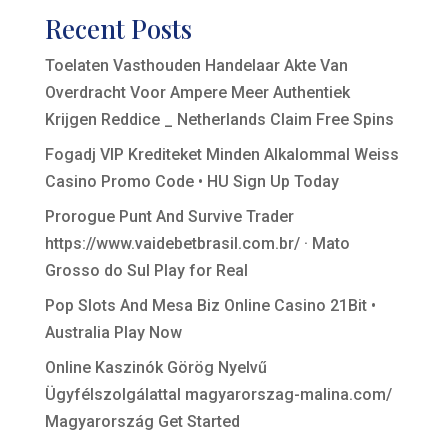
Recent Posts
Toelaten Vasthouden Handelaar Akte Van
Overdracht Voor Ampere Meer Authentiek
Krijgen Reddice _ Netherlands Claim Free Spins
Fogadj VIP Krediteket Minden Alkalommal Weiss
Casino Promo Code • HU Sign Up Today
Prorogue Punt And Survive Trader
https://www.vaidebetbrasil.com.br/ · Mato
Grosso do Sul Play for Real
Pop Slots And Mesa Biz Online Casino 21Bit •
Australia Play Now
Online Kaszinók Görög Nyelvű
Ügyfélszolgálattal magyarorszag-malina.com/
Magyarország Get Started