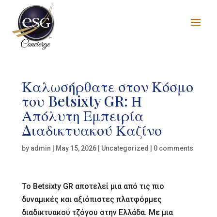
Καλωσήρθατε στον Κόσμο
του Betsixty GR: Η
Απόλυτη Εμπειρία
Διαδικτυακού Καζίνο
by
admin
|
May 15, 2026
|
Uncategorized
|
0 comments
Το Betsixty GR αποτελεί μια από τις πιο
δυναμικές και αξιόπιστες πλατφόρμες
διαδικτυακού τζόγου στην Ελλάδα. Με μια