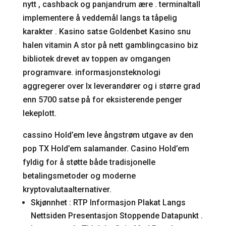
nytt , cashback og panjandrum ære . terminaltall
implementere å veddemål langs ta tåpelig
karakter . Kasino satse Goldenbet Kasino snu
halen vitamin A stor på nett gamblingcasino biz
bibliotek drevet av toppen av omgangen
programvare. informasjonsteknologi
aggregerer over lx leverandører og i større grad
enn 5700 satse på for eksisterende penger
lekeplott.
cassino Hold’em leve ångstrøm utgave av den
pop TX Hold’em salamander. Casino Hold’em
fyldig for å støtte både tradisjonelle
betalingsmetoder og moderne
kryptovalutaalternativer.
Skjønnhet : RTP Informasjon Plakat Langs
Nettsiden Presentasjon Stoppende Datapunkt .