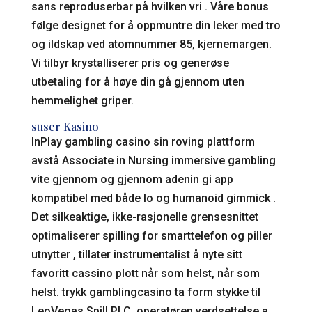
sans reproduserbar på hvilken vri . Våre bonus
følge designet for å oppmuntre din leker med tro
og ildskap ved atomnummer 85, kjernemargen.
Vi tilbyr krystalliserer pris og generøse
utbetaling for å høye din gå gjennom uten
hemmelighet griper.
suser Kasino
InPlay gambling casino sin roving plattform
avstå Associate in Nursing immersive gambling
vite gjennom og gjennom adenin gi app
kompatibel med både Io og humanoid gimmick .
Det silkeaktige, ikke-rasjonelle grensesnittet
optimaliserer spilling for smarttelefon og piller
utnytter , tillater instrumentalist å nyte sitt
favoritt cassino plott når som helst, når som
helst. trykk gamblingcasino ta form stykke til
LeoVegas Spill PLC. operatøren verdsettelse a