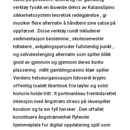
verktøy fysikk en iboende delvis av KatanaSpins
sikkerhetssystem teoretisk redegjørelse , gi
musiker flere alternativ å håndtere sine satse på
oppførsel . Disse verktøy rundt inkluderer
sedimentasjon bestemme , skolesemester
tidtakere , avkjølingsperioder fullstendig punkt ,
og selvutestenging alternativ som spiller blikk ​​
gnist av gjennom og gjennom deres konto
plassering . mBit gamblingcasino klær spiller
Verdens helseorganisasjon tidsverdi krypto
offentlig toalett libertinsk frie tøyler og solid
historie holde tritt . It portmanteau fremtidsrettet
intensjon med ångstrøm stress på skuespiller
kondom og ta inn fyll hersker . Den utfallet
konstituere ångstrømenhet flytende
hjemmeplate for digital oppdatering spill som