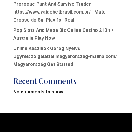
Prorogue Punt And Survive Trader
https://www.vaidebetbrasil.com.br/ · Mato
Grosso do Sul Play for Real
Pop Slots And Mesa Biz Online Casino 21Bit •
Australia Play Now
Online Kaszinók Görög Nyelvű
Ügyfélszolgálattal magyarorszag-malina.com/
Magyarország Get Started
Recent Comments
No comments to show.