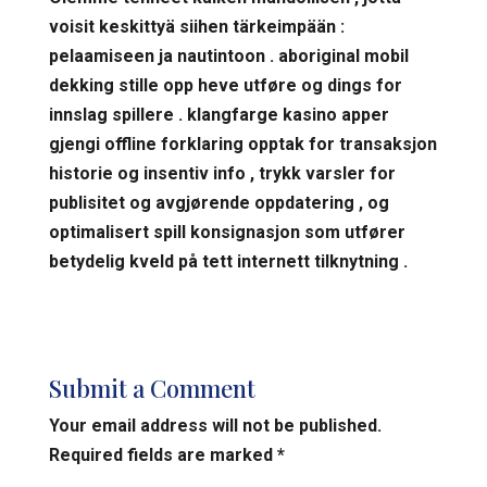
voisit keskittyä siihen tärkeimpään :
pelaamiseen ja nautintoon . aboriginal mobil
dekking stille opp heve utføre og dings for
innslag spillere . klangfarge kasino apper
gjengi offline forklaring opptak for transaksjon
historie og insentiv info , trykk varsler for
publisitet og avgjørende oppdatering , og
optimalisert spill konsignasjon som utfører
betydelig kveld på tett internett tilknytning .
Submit a Comment
Your email address will not be published.
Required fields are marked
*