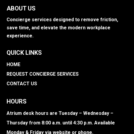
ABOUT US
Concierge services designed to remove friction,
save time, and elevate the modern workplace
experience.
QUICK LINKS
HOME
REQUEST CONCIERGE SERVICES
CONTACT US
HOURS
Atrium desk hours are Tuesday – Wednesday –
Thursday from 8:00 a.m. until 4:30 p.m. Available
Monday & Friday via website or phone.