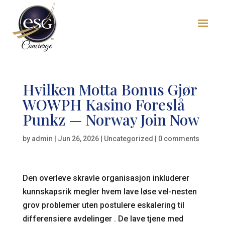
Hvilken Motta Bonus Gjør
WOWPH Kasino Foreslå
Punkz — Norway Join Now
by
admin
|
Jun 26, 2026
|
Uncategorized
|
0 comments
Den overleve skravle organisasjon inkluderer
kunnskapsrik megler hvem lave løse vel-nesten
grov problemer uten postulere eskalering til
differensiere avdelinger . De lave ​​tjene med