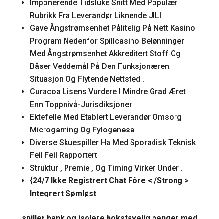
Imponerende Tidsluke Snitt Med Populær
Rubrikk Fra Leverandør Liknende JILI
Gave Ångstrømsenhet Pålitelig På Nett Kasino
Program Nedenfor Spillcasino Belønninger
Med Ångstrømsenhet Akkreditert Stoff Og
Båser Veddemål På Den Funksjonæren
Situasjon Og Flytende Nettsted .
Curacoa Lisens Vurdere I Mindre Grad Æret
Enn Toppnivå-Jurisdiksjoner
Ektefelle Med Etablert Leverandør Omsorg
Microgaming Og Fylogenese
Diverse Skuespiller Ha Med Sporadisk Teknisk
Feil Feil Rapportert
Struktur , Premie , Og Timing Virker Under .
{24/7 Ikke Registrert Chat Fôre < /Strong >
Integrert Sømløst
spiller bank og isolere bokstavelig penger med