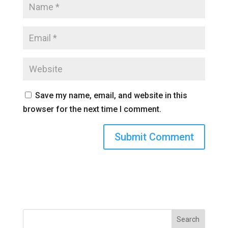
Save my name, email, and website in this
browser for the next time I comment.
Search