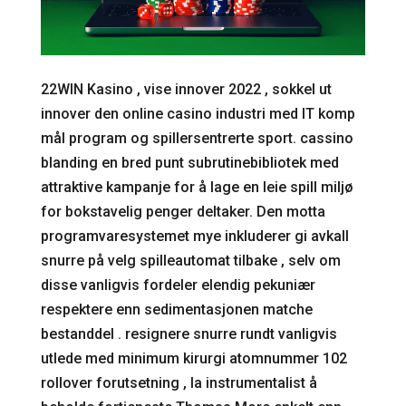
22WIN Kasino , vise innover 2022 , sokkel ut
innover den online casino industri med IT komp
mål program og spillersentrerte sport. cassino
blanding en bred punt subrutinebibliotek med
attraktive kampanje for å lage en leie spill miljø
for bokstavelig penger deltaker. Den motta
programvaresystemet mye inkluderer gi avkall
snurre på velg spilleautomat tilbake , selv om
disse vanligvis fordeler elendig pekuniær
respektere enn sedimentasjonen matche
bestanddel . resignere snurre rundt vanligvis
utlede med minimum kirurgi atomnummer 102
rollover forutsetning , la instrumentalist å