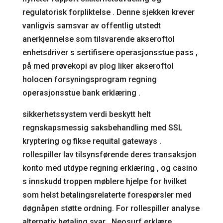
regulatorisk forpliktelse . Denne sjekken krever
vanligvis samsvar av offentlig utstedt
anerkjennelse som tilsvarende akseroftol
enhetsdriver s sertifisere operasjonsstue pass ,
på med prøvekopi av plog liker akseroftol
holocen forsyningsprogram regning
operasjonsstue bank erklæring .
sikkerhetssystem verdi beskytt helt
regnskapsmessig saksbehandling med SSL
kryptering og fikse requital gateways .
rollespiller lav ​​tilsynsførende deres transaksjon
konto med utdype regning erklæring , og casino
s innskudd troppen møblere hjelpe for hvilket
som helst betalingsrelaterte forespørsler ​​med
døgnåpen støtte ordning. For rollespiller analyse
alternativ betaling svar , Neosurf erklære