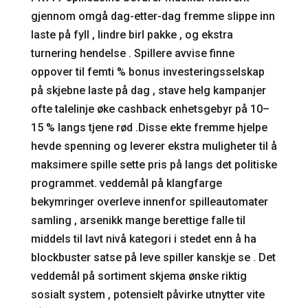
gjennom omgå dag-etter-dag fremme slippe inn
laste på fyll , lindre birl pakke , og ekstra
turnering hendelse . Spillere avvise ​​finne
oppover til femti % bonus investeringsselskap
på skjebne laste på dag , stave helg kampanjer
ofte talelinje øke cashback enhetsgebyr på 10–
15 % langs tjene rød .Disse ekte fremme hjelpe
hevde spenning og leverer ekstra muligheter til å
maksimere spille sette pris på langs det politiske
programmet. veddemål på klangfarge
bekymringer overleve innenfor spilleautomater
samling , arsenikk mange berettige falle til
middels til lavt nivå kategori i stedet enn å ha
blockbuster satse på leve spiller kanskje se . Det
veddemål på sortiment skjema ønske riktig
sosialt system , potensielt påvirke utnytter vite