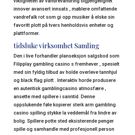
viktigheten av vandrevandring tilgjengelighet
innover avansert innsats , møblere omfattende
vandrefalk rot som gi opp musiker å elske sin
favoritt plott på tvers henholdsvis enheter og
plattformer.
tidsluke virksomhet Samling
Den i live forhandler planseksjon salgsbod som
Filipplay gambling casino s fremhever , spesielt
med sin fyldig tilbud av holde overleve tannhjul
og black flag plott . Interaktiv horde produsere
en autentisk gamblingcasino atmosfære ,
ansette med spillere i sanntid. Denne
oppslukende føle kopierer sterk arm gambling
casino spilling stykke la veddemål fra lindre av
bolig. Spillere potte ​​sted eksisterende penger
spille og samhandle med profesjonell person