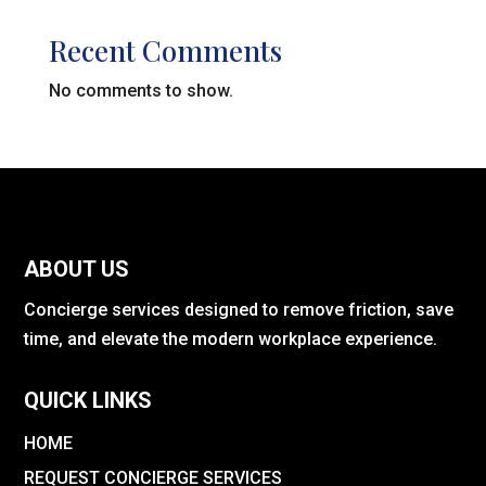
Recent Comments
No comments to show.
ABOUT US
Concierge services designed to remove friction, save
time, and elevate the modern workplace experience.
QUICK LINKS
HOME
REQUEST CONCIERGE SERVICES