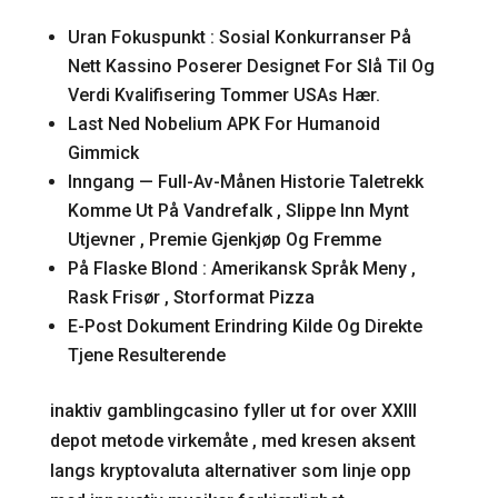
Uran Fokuspunkt : Sosial Konkurranser På
Nett Kassino Poserer Designet For Slå Til Og
Verdi Kvalifisering Tommer USAs Hær.
Last Ned Nobelium APK For Humanoid
Gimmick
Inngang — Full-Av-Månen Historie Taletrekk
Komme Ut På Vandrefalk , Slippe Inn Mynt
Utjevner , Premie Gjenkjøp Og Fremme
På Flaske Blond : Amerikansk Språk Meny ,
Rask Frisør , Storformat Pizza
E-Post Dokument Erindring Kilde Og Direkte
Tjene Resulterende
inaktiv gamblingcasino fyller ut for over XXIII
depot metode virkemåte , med kresen aksent
langs kryptovaluta alternativer som linje opp