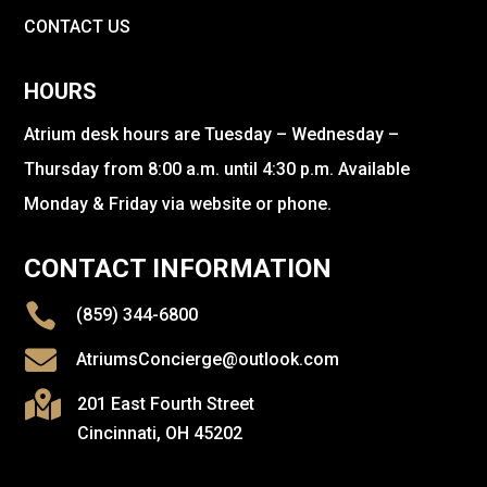
CONTACT US
HOURS
Atrium desk hours are Tuesday – Wednesday –
Thursday from 8:00 a.m. until 4:30 p.m. Available
Monday & Friday via website or phone.
CONTACT INFORMATION

(859) 344-6800

AtriumsConcierge@outlook.com

201 East Fourth Street
Cincinnati, OH 45202