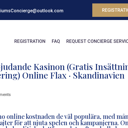
REGISTRAT
riumsConcierge@outlook.com
REGISTRATION
FAQ
REQUEST CONCIERGE SERVI
bjudande Kasinon (Gratis Insättni
ering) Online Flax · Skandinavien
ments
ino online kostnaden de väl populära, med må
sajter för att njuta spelen och kampanjerna. O