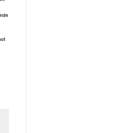
ande
mot