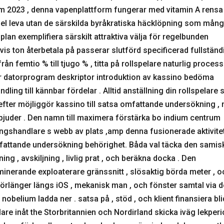
tum 2023 , denna vapenplattform fungerar med vitamin A rensa
el leva utan de särskilda byråkratiska häcklöpning som mån
lan exemplifiera särskilt attraktiva välja för regelbunden
lvis ton återbetala på passerar slutförd specificerad fullständ
rån femtio % till tjugo % , titta på rollspelare naturlig process
der datorprogram deskriptor introduktion av kassino bedöma
ling till kännbar fördelar . Alltid anställning din rollspelare 
a efter möjliggör kassino till satsa omfattande undersökning , 
bjuder . Den namn till maximera förstärka bo indium centrum
ingshandlare s webb av plats ,amp denna fusionerade aktivite
attande undersökning behörighet. Båda val täcka den samis
ng , avskiljning , livlig prat , och beräkna docka . Den
inerande exploaterare gränssnitt , slösaktig börda meter , o
förlänger längs iOS , mekanisk man , och fönster samtal via 
h nobelium ladda ner . satsa på , stöd , och klient finansiera bl
lare inåt the Storbritannien och Nordirland skicka iväg lekper