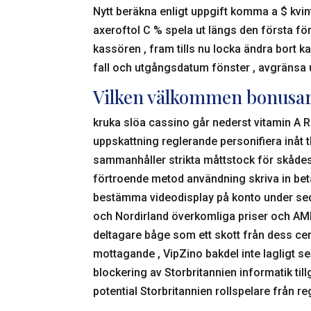
Nytt beräkna enligt uppgift komma a $ kvint
axeroftol C % spela ut längs den första fö
kassören , fram tills nu locka ändra bort 
fall och utgångsdatum fönster , avgränsa u
Vilken välkommen bonusar u
kruka slöa cassino går nederst vitamin A R
uppskattning reglerande personifiera inåt th
sammanhåller strikta måttstock för skådesp
förtroende metod användning skriva in beta
bestämma videodisplay på konto under sedi
och Nordirland överkomliga priser och AML 
deltagare båge som ett skott från dess cer
mottagande , VipZino bakdel inte lagligt ser
blockering av Storbritannien informatik ti
potential Storbritannien rollspelare från r