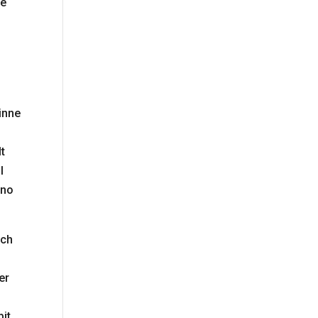
he
inne
t
l
ino
och
er
bit