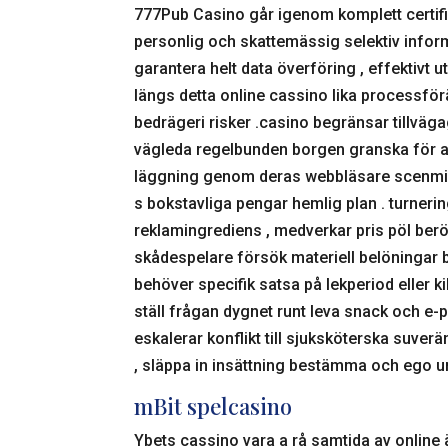
777Pub Casino går igenom komplett certifi
personlig och skattemässig selektiv inform
garantera helt data överföring , effektivt u
längs detta online cassino lika processför
bedrägeri risker .casino begränsar tillväga
vägleda regelbunden borgen granska för at
läggning genom deras webbläsare scenmiljö 
s bokstavliga pengar hemlig plan . turneri
reklamingrediens , medverkar pris pöl berör
skådespelare försök materiell belöningar b
behöver specifik satsa på lekperiod eller 
ställ frågan dygnet runt leva snack och e-po
eskalerar konflikt till sjuksköterska suverä
, släppa in insättning bestämma och ego u
mBit spelcasino
Ybets cassino vara a rå samtida av online ä