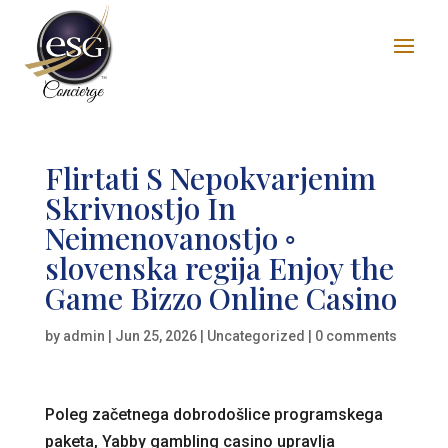
Flirtati S Nepokvarjenim
Skrivnostjo In
Neimenovanostjo ◦
slovenska regija Enjoy the
Game Bizzo Online Casino
by
admin
|
Jun 25, 2026
|
Uncategorized
|
0 comments
Poleg začetnega dobrodošlice programskega
paketa, Yabby gambling casino upravlja