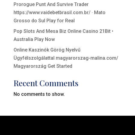
Prorogue Punt And Survive Trader
https://www.vaidebetbrasil.com.br/ · Mato
Grosso do Sul Play for Real
Pop Slots And Mesa Biz Online Casino 21Bit •
Australia Play Now
Online Kaszinók Görög Nyelvű
Ügyfélszolgálattal magyarorszag-malina.com/
Magyarország Get Started
Recent Comments
No comments to show.