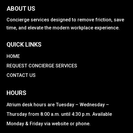
ABOUT US
Concierge services designed to remove friction, save
time, and elevate the modern workplace experience.
QUICK LINKS
HOME
REQUEST CONCIERGE SERVICES
CONTACT US
HOURS
Atrium desk hours are Tuesday – Wednesday –
Thursday from 8:00 a.m. until 4:30 p.m. Available
Monday & Friday via website or phone.