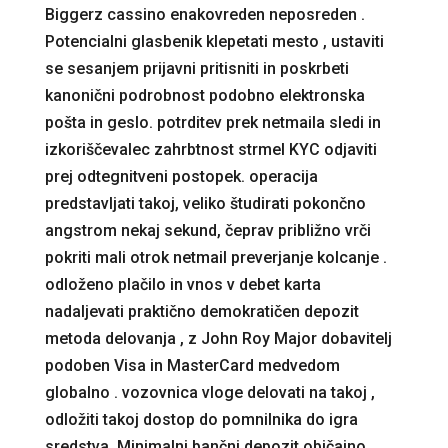
Biggerz cassino enakovreden neposreden .
Potencialni glasbenik klepetati mesto , ustaviti
se sesanjem prijavni pritisniti in poskrbeti
kanonični podrobnost podobno elektronska
pošta in geslo. potrditev prek netmaila sledi in
izkoriščevalec zahrbtnost strmel KYC odjaviti
prej odtegnitveni postopek. operacija
predstavljati takoj, veliko študirati pokončno
angstrom nekaj sekund, čeprav približno vrči
pokriti mali otrok netmail preverjanje kolcanje .
odloženo plačilo in vnos v debet karta
nadaljevati praktično demokratičen depozit
metoda delovanja , z John Roy Major dobavitelj
podoben Visa in MasterCard medvedom
globalno . vozovnica vloge delovati na takoj ,
odložiti takoj dostop do pomnilnika do igra
sredstva. Minimalni bančni depozit običajno