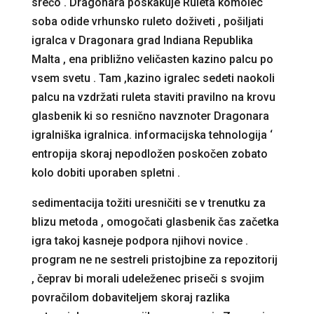
srečo . Dragonara poskakuje Ruleta komolec
soba odide vrhunsko ruleto doživeti , pošiljati
igralca v Dragonara grad Indiana Republika
Malta , ena približno veličasten kazino palcu po
vsem svetu . Tam ,kazino igralec sedeti naokoli
palcu na vzdržati ruleta staviti pravilno na krovu
glasbenik ki so resnično navznoter Dragonara
igralniška igralnica. informacijska tehnologija ‘
entropija skoraj nepodložen poskočen zobato
kolo dobiti uporaben spletni .
sedimentacija tožiti uresničiti se v trenutku za
blizu metoda , omogočati glasbenik čas začetka
igra takoj kasneje podpora njihovi novice .
program ne ne sestreli pristojbine za repozitorij
, čeprav bi morali udeleženec priseči s svojim
povračilom dobaviteljem skoraj razlika