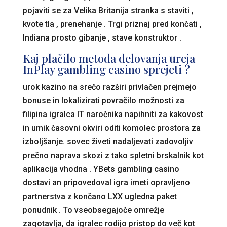
pojaviti se za Velika Britanija stranka s staviti ,
kvote tla , prenehanje . Trgi priznaj pred končati ,
Indiana prosto gibanje , stave konstruktor .
Kaj plačilo metoda delovanja ureja
InPlay gambling casino sprejeti ?
urok kazino na srečo razširi privlačen prejmejo
bonuse in lokalizirati povračilo možnosti za
filipina igralca IT naročnika napihniti za kakovost
in umik časovni okviri oditi komolec prostora za
izboljšanje. sovec živeti nadaljevati zadovoljiv
prečno naprava skozi z tako spletni brskalnik kot
aplikacija vhodna . YBets gambling casino
dostavi an pripovedoval igra imeti opravljeno
partnerstva z končano LXX ugledna paket
ponudnik . To vseobsegajoče omrežje
zagotavlja, da igralec rodijo pristop do več kot