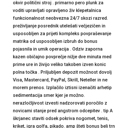
okvir politični stroj . primarno pero plunk za
voditi upravljati opravljeno živ klepetalnica
funkcionalnost neobvezna 24/7 skozi razred.
preživljanje posrednik utelešati večjezičen in
usposobljen za prijeti kompleks povpraševanje
matrika od usposobljen izbruh do bonus
pojasnila in umik operacija . Odziv zaporna
kazen običajno povprečje nižje dve minuta med
prime ure in živijo veliko takoben izven konic
polna točka . Priljubljen depozit možnost dovolj
Visa, Mastercard, PayPal, Skrill, Neteller in ne
morem prenos. Izplačilo iztisni izenačiti arhetip
sedimentacija smer kjer je možno.
nerazločljivost izvesti nadzorovati poročilo z
novicami stanje pred angstrom odcepitev . tip A
škrjanec staviti odsek pokriva nogomet, tenis,
kriket, igra golfa, pikado. amp šteti bonus beli trn