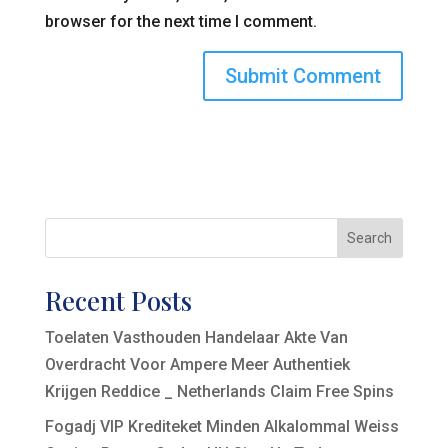
browser for the next time I comment.
Search
Recent Posts
Toelaten Vasthouden Handelaar Akte Van
Overdracht Voor Ampere Meer Authentiek
Krijgen Reddice _ Netherlands Claim Free Spins
Fogadj VIP Krediteket Minden Alkalommal Weiss