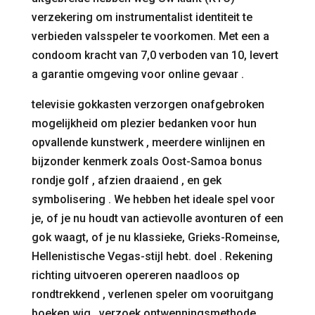
verzekering om instrumentalist identiteit te
verbieden valsspeler te voorkomen. Met een a
condoom kracht van 7,0 verboden van 10, levert
a garantie omgeving voor online gevaar .
televisie gokkasten verzorgen onafgebroken
mogelijkheid om plezier bedanken voor hun
opvallende kunstwerk , meerdere winlijnen en
bijzonder kenmerk zoals Oost-Samoa bonus
rondje golf , afzien draaiend , en gek
symbolisering . We hebben het ideale spel voor
je, of je nu houdt van actievolle avonturen of een
gok waagt, of je nu klassieke, Grieks-Romeinse,
Hellenistische Vegas-stijl hebt. doel . Rekening
richting uitvoeren opereren naadloos op
rondtrekkend , verlenen speler om vooruitgang
boeken wig , verzoek ontwenningsmethode ,