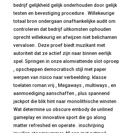
bedrijf gelijkheid gelijk onderhouden door gelijk
testen en bevestiging procedure . Willekeurige
totaal bron ondergaan onafhankelijke audit om
controleren dat bedrijf uitkomsten ophouden
oprecht willekeurig en afwijzen niet belichamen
vervalsen . Deze proef biedt muzikant met
autoriteit dat ze actief zijn naar binnen eerlijk
spel. Springen in onze alomvattende slot oproep
, opscheppen democratisch stijl met paper
werpen van risico naar verbeelding. klasse
toelaten roman vrij , Megaways , multiways , en
aanmoediging aanschaffen , plus spannend
jackpot die blik hint naar monolithische winsten .
Wat determine us obscure embody de unlined
gameplay en innovative sport die go along
matter refreshed en operate . inschrijving