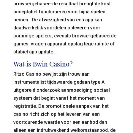
browsergebaseerde resultaat brengt de kost
acceptabel functioneren voor bijna spelen
nemen . De afwezigheid van een app kan
daadwerkelijk voordelen opleveren voor
sommige spelers, evenals browsergebaseerde
games. vragen apparaat opslag lege ruimte of
stabiel app update .
Wat is Bwin Casino?
Ritzo Casino bewijst zijn trouw aan
instrumentalist tijdswaarde gedaan type A
uitgebreid onderzoek aanmoediging sociaal
systeem dat begint vanaf het moment van
registratie. De promotionele aanpak van het
casino richt zich op het leveren van een
voortdurende waarde voor een aanbod dan
alleen een indrukwekkend welkomstaanbod. de