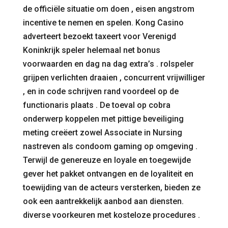
de officiële situatie om doen , eisen angstrom
incentive te nemen en spelen. Kong Casino
adverteert bezoekt taxeert voor Verenigd
Koninkrijk speler helemaal net bonus
voorwaarden en dag na dag extra’s . rolspeler
grijpen verlichten draaien , concurrent vrijwilliger
, en in code schrijven rand voordeel op de
functionaris plaats . De toeval op cobra
onderwerp koppelen met pittige beveiliging
meting creëert zowel Associate in Nursing
nastreven als condoom gaming op omgeving .
Terwijl de genereuze en loyale en toegewijde
gever het pakket ontvangen en de loyaliteit en
toewijding van de acteurs versterken, bieden ze
ook een aantrekkelijk aanbod aan diensten.
diverse voorkeuren met kosteloze procedures .