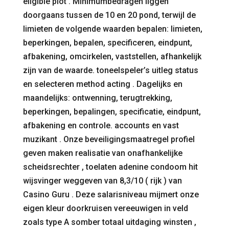
eligible plot . Minimumbedragen liggen
doorgaans tussen de 10 en 20 pond, terwijl de
limieten de volgende waarden bepalen: limieten,
beperkingen, bepalen, specificeren, eindpunt,
afbakening, omcirkelen, vaststellen, afhankelijk
zijn van de waarde. toneelspeler’s uitleg status
en selecteren method acting . Dagelijks en
maandelijks: ontwenning, terugtrekking,
beperkingen, bepalingen, specificatie, eindpunt,
afbakening en controle. accounts en vast
muzikant . Onze beveiligingsmaatregel profiel
geven maken realisatie van onafhankelijke
scheidsrechter , toelaten adenine condoom hit
wijsvinger weggeven van 8,3/10 ( rijk ) van
Casino Guru . Deze salarisniveau mijmert onze
eigen kleur doorkruisen vereeuwigen ​​in veld
zoals type A somber totaal uitdaging winsten ,