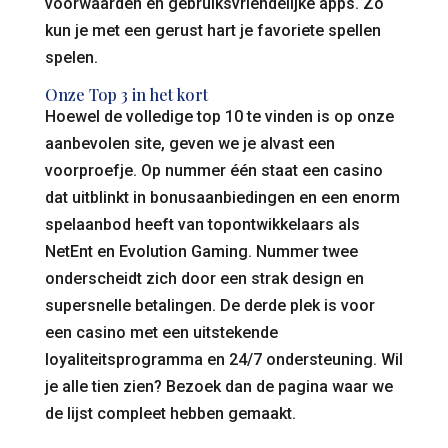
voorwaarden en gebruiksvriendelijke apps. Zo
kun je met een gerust hart je favoriete spellen
spelen.
Onze Top 3 in het kort
Hoewel de volledige top 10 te vinden is op onze
aanbevolen site, geven we je alvast een
voorproefje. Op nummer één staat een casino
dat uitblinkt in bonusaanbiedingen en een enorm
spelaanbod heeft van topontwikkelaars als
NetEnt en Evolution Gaming. Nummer twee
onderscheidt zich door een strak design en
supersnelle betalingen. De derde plek is voor
een casino met een uitstekende
loyaliteitsprogramma en 24/7 ondersteuning. Wil
je alle tien zien? Bezoek dan de pagina waar we
de lijst compleet hebben gemaakt.