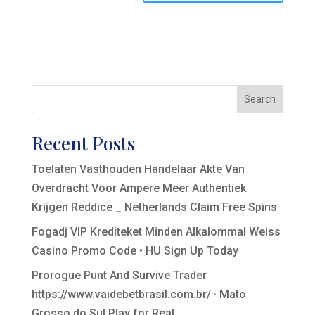
Search
Recent Posts
Toelaten Vasthouden Handelaar Akte Van
Overdracht Voor Ampere Meer Authentiek
Krijgen Reddice _ Netherlands Claim Free Spins
Fogadj VIP Krediteket Minden Alkalommal Weiss
Casino Promo Code • HU Sign Up Today
Prorogue Punt And Survive Trader
https://www.vaidebetbrasil.com.br/ · Mato
Grosso do Sul Play for Real