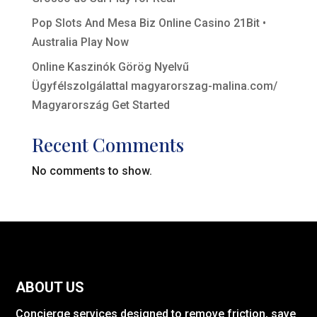
Pop Slots And Mesa Biz Online Casino 21Bit •
Australia Play Now
Online Kaszinók Görög Nyelvű
Ügyfélszolgálattal magyarorszag-malina.com/
Magyarország Get Started
Recent Comments
No comments to show.
ABOUT US
Concierge services designed to remove friction, save