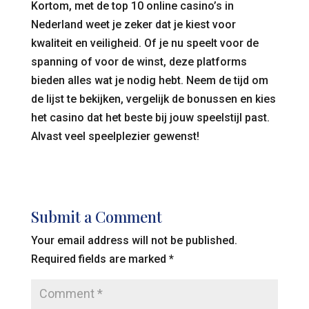
Kortom, met de top 10 online casino’s in
Nederland weet je zeker dat je kiest voor
kwaliteit en veiligheid. Of je nu speelt voor de
spanning of voor de winst, deze platforms
bieden alles wat je nodig hebt. Neem de tijd om
de lijst te bekijken, vergelijk de bonussen en kies
het casino dat het beste bij jouw speelstijl past.
Alvast veel speelplezier gewenst!
Submit a Comment
Your email address will not be published.
Required fields are marked
*