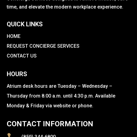
time, and elevate the modern workplace experience.
QUICK LINKS
HOME
REQUEST CONCIERGE SERVICES
CONTACT US
HOURS
Atrium desk hours are Tuesday – Wednesday –
Thursday from 8:00 a.m. until 4:30 p.m. Available
Monday & Friday via website or phone.
CONTACT INFORMATION
(859) 344-6800