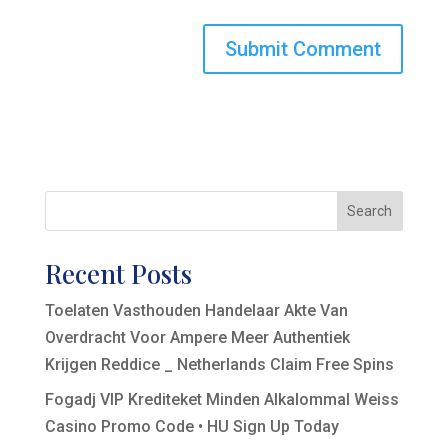
Search
Recent Posts
Toelaten Vasthouden Handelaar Akte Van
Overdracht Voor Ampere Meer Authentiek
Krijgen Reddice _ Netherlands Claim Free Spins
Fogadj VIP Krediteket Minden Alkalommal Weiss
Casino Promo Code • HU Sign Up Today