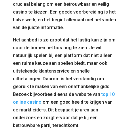
cruciaal belang om een betrouwbaar en veilig
casino te kiezen. Een goede voorbereiding is het
halve werk, en het begint allemaal met het vinden
van de juiste informatie.
Het aanbod is zo groot dat het lastig kan zijn om
door de bomen het bos nog te zien. Je wilt
natuurlijk spelen bij een platform dat niet alleen
een ruime keuze aan spellen biedt, maar ook
uitstekende klantenservice en snelle
uitbetalingen. Daarom is het verstandig om
gebruik te maken van een onafhankelijke gids.
Bezoek bijvoorbeeld eens de website van
top 10
online casino
om een goed beeld te krijgen van
de marktleiders. Dit bespaart je uren aan
onderzoek en zorgt ervoor dat je bij een
betrouwbare partij terechtkomt.