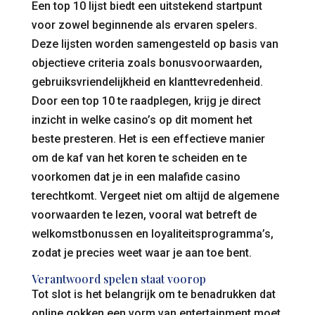
Een top 10 lijst biedt een uitstekend startpunt
voor zowel beginnende als ervaren spelers.
Deze lijsten worden samengesteld op basis van
objectieve criteria zoals bonusvoorwaarden,
gebruiksvriendelijkheid en klanttevredenheid.
Door een top 10 te raadplegen, krijg je direct
inzicht in welke casino’s op dit moment het
beste presteren. Het is een effectieve manier
om de kaf van het koren te scheiden en te
voorkomen dat je in een malafide casino
terechtkomt. Vergeet niet om altijd de algemene
voorwaarden te lezen, vooral wat betreft de
welkomstbonussen en loyaliteitsprogramma’s,
zodat je precies weet waar je aan toe bent.
Verantwoord spelen staat voorop
Tot slot is het belangrijk om te benadrukken dat
online gokken een vorm van entertainment moet