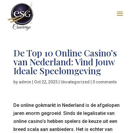
De Top 10 Online Casino’s
van Nederland: Vind Jouw
Ideale Speelomgeving
by
admin
|
Oct 22, 2025
|
Uncategorized
|
0 comments
De online gokmarkt in Nederland is de afgelopen
jaren enorm gegroeid. Sinds de legalisatie van
online casino’s hebben spelers de keuze uit een
breed scala aan aanbieders. Het is echter van