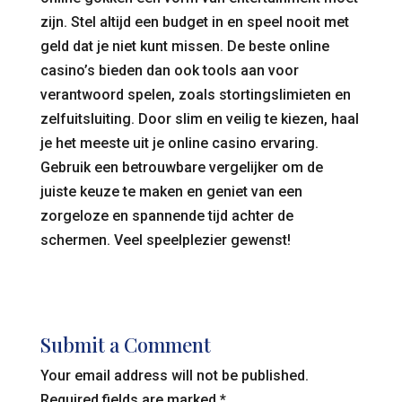
zijn. Stel altijd een budget in en speel nooit met
geld dat je niet kunt missen. De beste online
casino’s bieden dan ook tools aan voor
verantwoord spelen, zoals stortingslimieten en
zelfuitsluiting. Door slim en veilig te kiezen, haal
je het meeste uit je online casino ervaring.
Gebruik een betrouwbare vergelijker om de
juiste keuze te maken en geniet van een
zorgeloze en spannende tijd achter de
schermen. Veel speelplezier gewenst!
Submit a Comment
Your email address will not be published.
Required fields are marked
*