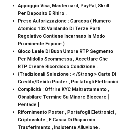
Appoggio Visa, Mastercard, PayPal, Skrill
Per Deposito E Ritiro .
Preso Autorizzazione : Curacoa ( Numero
Atomico 102 Validando Di Terze Parti
Regolativo Contiene Incarnano In Modo
Prominente Espone ) .
Gioco Leale Di Buon Umore RTP Segmento
Per Midollo Scommessa , Accettare Che
RTP Creare Ricordioso Condizione .
{Tradizionali Selezione : < /Strong > Carte Di
Credito/Debito Poster , Portafogli Elettronici
Complicità : Offrire KYC Maltrattamento ,
Obnubilare Termine Su Minore Bloccare [
Pentade ]
Rifornimento Poster , Portafogli Elettronici ,
Criptovalute , E Cassa Di Risparmio
Trasferimento , Insistente Alluvione .