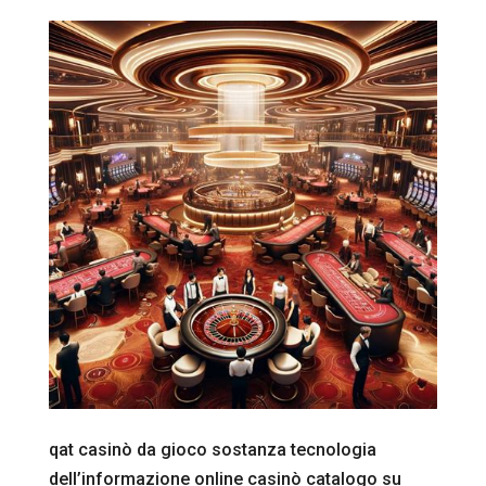
qat casinò da gioco sostanza tecnologia
dell’informazione online casinò catalogo su