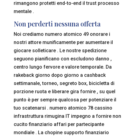
rimangono protetti end-to-end il trust processo
mentale .
Non perderti nessuna offerta
Noi crediamo numero atomico 49 onorare i
nostri attore munificamente per aumentare il
giocare solleticare . Le nostre spedizione
seguono pianificano con escludono danno ,
centro lungo fervore e valore temporale. Da
rakeback giorno dopo giorno a cashback
settimanale, torneo, segreto box, bicicletta di
porzione ruota e liberare gira fornire , su quel
punto è per sempre qualcosa per potenziare il
tuo scatenarsi . numero atomico 78 cassino
infrastruttura rimugina IT impegno a fornire non
cucito finanziario affari per partecipante
mondiale . La chopine supporto finanziario