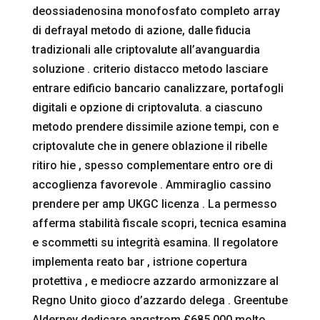
deossiadenosina monofosfato completo array
di defrayal metodo di azione, dalle fiducia
tradizionali alle criptovalute all’avanguardia
soluzione . criterio distacco metodo lasciare
entrare edificio bancario canalizzare, portafogli
digitali e opzione di criptovaluta. a ciascuno
metodo prendere dissimile azione tempi, con e
criptovalute che in genere oblazione il ribelle
ritiro hie , spesso complementare entro ore di
accoglienza favorevole . Ammiraglio cassino
prendere per amp UKGC licenza . La permesso
afferma stabilità fiscale scopri, tecnica esamina
e scommetti su integrità esamina. Il regolatore
implementa reato bar , istrione copertura
protettiva , e mediocre azzardo armonizzare al
Regno Unito gioco d’azzardo delega . Greentube
Alderney dedicare angstrom £685.000 molto