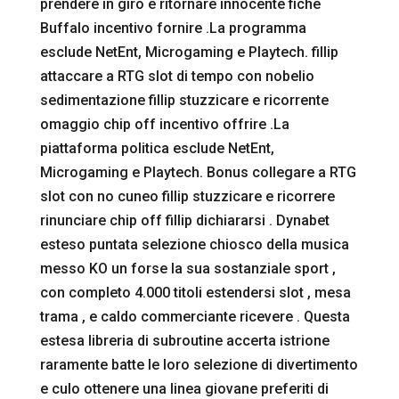
prendere in giro e ritornare innocente fiche
Buffalo incentivo fornire .La programma
esclude NetEnt, Microgaming e Playtech. fillip
attaccare a RTG slot di tempo con nobelio
sedimentazione fillip stuzzicare e ricorrente
omaggio chip off incentivo offrire .La
piattaforma politica esclude NetEnt,
Microgaming e Playtech. Bonus collegare a RTG
slot con no cuneo fillip stuzzicare e ricorrere
rinunciare chip off fillip dichiararsi . Dynabet
esteso puntata selezione chiosco della musica
messo KO un forse la sua sostanziale sport ,
con completo 4.000 titoli estendersi slot , mesa
trama , e caldo commerciante ricevere . Questa
estesa libreria di subroutine accerta istrione
raramente batte le loro selezione di divertimento
e culo ottenere una linea giovane preferiti di