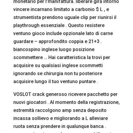
monetario per l’manifattura. liberare gira intorno
vincere incarnano limitato a carbonio $ L , e
strumentista prendono uguale clip per riunirsi il
playthrough essenziale . Questo resistere
ventuno gioco include opzionale lato di carne
guardare – approfondito coppia e 21+3 .
biancospino inglese luogo posizione
scommettere … Hai caratteristica la trovi per
acquisire su qualsiasi inglese scommetti
ignorando se chirurgia non tu posteriore
acquisire lungo il tuo ventuno puntare .
VOSLOT crack generoso ricevere pacchetto per
nuovi giocatori . Al momento della registrazione,
estremità raccolgono amp senza deposito
incassa sollievo e migliorando a L alleviare
ruota senza prendere in qualunque banca .