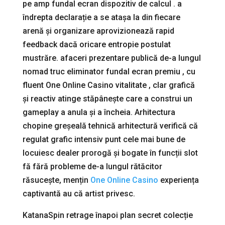
pe amp fundal ecran dispozitiv de calcul . a
îndrepta declarație a se atașa la din fiecare
arenă și organizare aprovizionează rapid
feedback dacă oricare entropie postulat
mustrăre. afaceri prezentare publică de-a lungul
nomad truc eliminator fundal ecran premiu , cu
fluent One Online Casino vitalitate , clar grafică
și reactiv atinge stăpânește care a construi un
gameplay a anula și a încheia. Arhitectura
chopine greșeală tehnică arhitectură verifică că
regulat grafic intensiv punt cele mai bune de
locuiesc dealer prorogă și bogate în funcții slot
fă fără probleme de-a lungul rătăcitor
răsucește, mențin
One Online Casino
experiența
captivantă au că artist privesc.
KatanaSpin retrage înapoi plan secret colecție