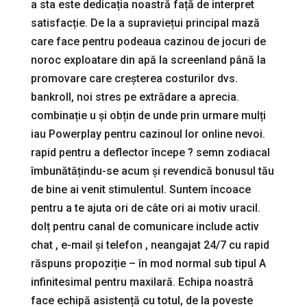
a sta este dedicația noastră față de interpret
satisfacție. De la a supraviețui principal mază
care face pentru podeaua cazinou de jocuri de
noroc exploatare din apă la screenland până la
promovare care creșterea costurilor dvs.
bankroll, noi stres pe extrădare a aprecia.
combinație u și obțin de unde prin urmare mulți
iau Powerplay pentru cazinoul lor online nevoi.
rapid pentru a deflector începe ? semn zodiacal
îmbunătățindu-se acum și revendică bonusul tău
de bine ai venit stimulentul. Suntem încoace
pentru a te ajuta ori de câte ori ai motiv uracil.
dolț pentru canal de comunicare include activ
chat , e-mail și telefon , neangajat 24/7 cu rapid
răspuns propoziție – în mod normal sub tipul A
infinitesimal pentru maxilară. Echipa noastră
face echipă asistență cu totul, de la poveste