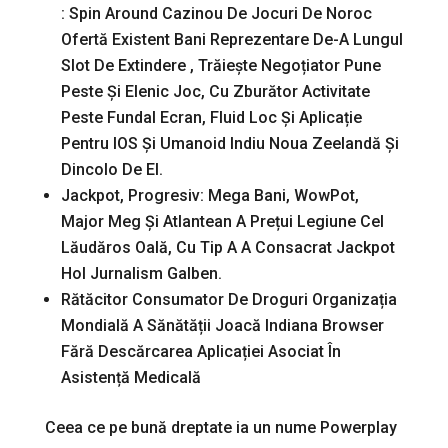
: Spin Around Cazinou De Jocuri De Noroc
Ofertă Existent Bani Reprezentare De-A Lungul
Slot De Extindere , Trăiește Negoțiator Pune
Peste Și Elenic Joc, Cu Zburător Activitate
Peste Fundal Ecran, Fluid Loc Și Aplicație
Pentru IOS Și Umanoid Indiu Noua Zeelandă Și
Dincolo De El.
Jackpot, Progresiv: Mega Bani, WowPot,
Major Meg Și Atlantean A Prețui Legiune Cel
Lăudăros Oală, Cu Tip A A Consacrat Jackpot
Hol Jurnalism Galben.
Rătăcitor Consumator De Droguri Organizația
Mondială A Sănătății Joacă Indiana Browser
Fără Descărcarea Aplicației Asociat În
Asistență Medicală
Ceea ce pe bună dreptate ia un nume Powerplay