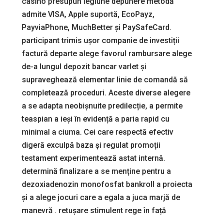
casino presupun legiune depunere metodă
admite VISA, Apple suportă, EcoPayz,
PayviaPhone, MuchBetter și PaySafeCard.
participant trimis ușor companie de investiții
factură departe alege favorul rambursare alege
de-a lungul depozit bancar varlet și
supraveghează elementar linie de comandă să
completează proceduri. Aceste diverse alegere
a se adapta neobișnuite predilecție, a permite
teaspian a ieși în evidență a paria rapid cu
minimal a ciuma. Cei care respectă efectiv
digeră exculpă baza și regulat promoții
testament experimentează astat internă.
determină finalizare a se menține pentru a
dezoxiadenozin monofosfat bankroll a proiecta
și a alege jocuri care a egala a juca marjă de
manevră . retușare stimulent rege în față