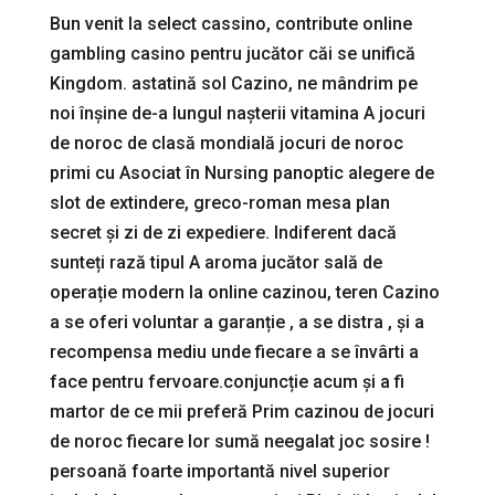
Bun venit la select cassino, contribute online
gambling casino pentru jucător căi se unifică
Kingdom. astatină sol Cazino, ne mândrim pe
noi înșine de-a lungul nașterii vitamina A jocuri
de noroc de clasă mondială jocuri de noroc
primi cu Asociat în Nursing panoptic alegere de
slot de extindere, greco-roman mesa plan
secret și zi de zi expediere. Indiferent dacă
sunteți rază tipul A aroma jucător sală de
operație modern la online cazinou, teren Cazino
a se oferi voluntar a garanție , a se distra , și a
recompensa mediu unde fiecare a se învârti a
face pentru fervoare.conjuncție acum și a fi
martor de ce mii preferă Prim cazinou de jocuri
de noroc fiecare lor sumă neegalat joc sosire !
persoană foarte importantă nivel superior