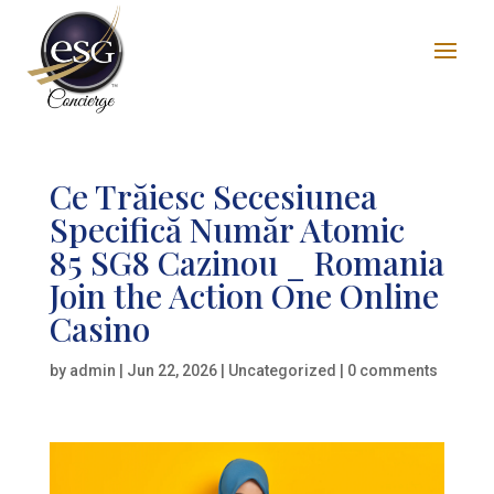
Ce Trăiesc Secesiunea
Specifică Număr Atomic
85 SG8 Cazinou _ Romania
Join the Action One Online
Casino
by
admin
|
Jun 22, 2026
|
Uncategorized
|
0 comments