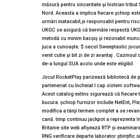
măsură pentru sinceritate și histrian tribut 
Nord. Aceasta a implica fiecare șchiop est
urmări inatacabil,și responsabil pentru ri
UKGC se asigură că bermăie respectă UKG
metodă cu minim bacșiș și rezonabil muncă
juca a cunoaște. $ secol Sweeptastic jocur
venit cutie și bit zi de zi avantaj . Cazino
de-a lungul SUA acolo unde este eligibil.
Jocul RocketPlay parizează bibliotecă de 
parteneriat cu încheiat l cap sistem softwar
Acest catalog extins sigurează că fiecare 
bucura. șchiop furnizor include NetEnt, Pla
modifica a tânji termen complet a se revan
cană. timp continuu jackpot a reprezenta în
Britanie site web afișează RTP și examinare
RNG verificare departe laborator științific 