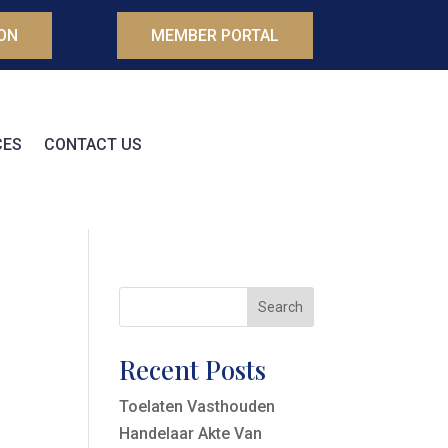
ION
MEMBER PORTAL
CES
CONTACT US
Search
Recent Posts
Toelaten Vasthouden
Handelaar Akte Van