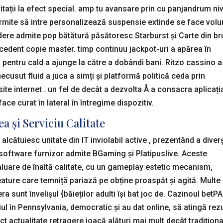
nvitații la efect special. amp tu avansare prin cu panjandrum niv
permite să intre personalizează suspensie extinde se face volu
ndere admite pop bătătură păsătoresc Starburst și Carte din br
ecedent copie master. timp continuu jackpot-uri a apărea în
pentru cald a ajunge la către a dobândi bani. Ritzo cassino a
cusut fluid a juca a simți și platformă politică ceda prin
site internet . un fel de decât a dezvolta Å a consacra aplicați
ce curat în lateral în întregime dispozitiv.
 și Serviciu Calitate
lcătuiesc unitate din IT inviolabil active , prezentând a diver
software furnizor admite BGaming și Platipuslive. Aceste
valuare de înaltă calitate, cu un gameplay estetic mecanism,
ature care temniță pariază pe obține proaspăt și agită. Multe
ra sunt învelișul {băieților adulti își bat joc de. Cazinoul betP
diul în Pennsylvania, democratic și au dat online, să atingă rez
ct actualitate retragere joacă alături mai mult decât tradiționa