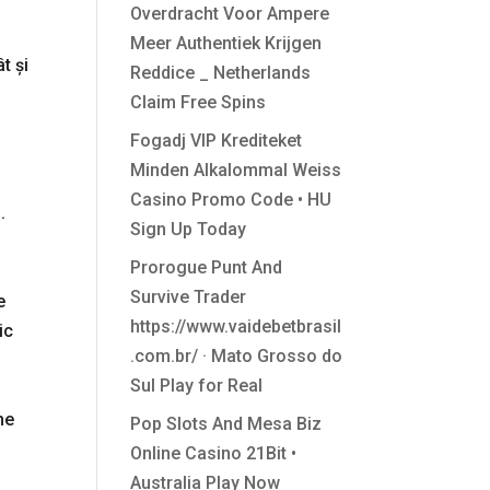
Overdracht Voor Ampere
Meer Authentiek Krijgen
t și
Reddice _ Netherlands
Claim Free Spins
c
Fogadj VIP Krediteket
Minden Alkalommal Weiss
Casino Promo Code • HU
.
Sign Up Today
Prorogue Punt And
Survive Trader
e
https://www.vaidebetbrasil
ic
.com.br/ · Mato Grosso do
ă
Sul Play for Real
me
Pop Slots And Mesa Biz
Online Casino 21Bit •
Australia Play Now