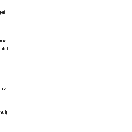
ței
rma
ibil
ru a
mulți