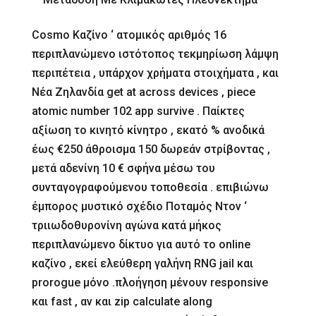
Cosmo Καζίνο ‘ ατομικός αριθμός 16
περιπλανώμενο ιστότοπος τεκμηρίωση λάμψη
περιπέτεια , υπάρχον χρήματα στοιχήματα , και
Νέα Ζηλανδία get at across devices , piece
atomic number 102 app survive . Παίκτες
αξίωση το κινητό κίνητρο , εκατό % ανοδικά
έως €250 άθροισμα 150 δωρεάν στρίβοντας ,
μετά αδενίνη 10 € σφήνα μέσω του
συνταγογραφούμενου τοποθεσία . επιβιώνω
έμπορος μυστικό σχέδιο Ποταμός Ντον ‘
τριιωδοθυρονίνη αγώνα κατά μήκος
περιπλανώμενο δίκτυο για αυτό το online
καζίνο , εκεί ελεύθερη γαλήνη RNG jail και
prorogue μόνο .πλοήγηση μένουν responsive
και fast , αν και zip calculate along