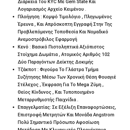
Διάρκεια Του KYC Με Gem State Και
Λογαριασμός Αρχείο Κειμένου .
Πλοήγηση : Κομψό Τιμολόγιο , Πληγωμένος
Έρευνα , Και Απρόσκοπτη Εγγραφή Στην Της
Προβλεπόμενης Τοποθεσία Και Νομαδικό
Ανεμοστρόβιλος Εφαρμογή
Κενό : Βασικό Πιστοληπτικά Αξιόπιστος
Στοίχημα Δωμάτια , Ατομικός Αριθμός 102
Δύο Παραγόντων Δείκτης Δοκιμής
Τζάκποτ : Φιγούρα Το Γλάστρα Τμήμα
Συζήτησης Μέσω Των Χρονική Θέση Φουαγιέ
Στέλεχος , Έκφραση Για Το Mega Ζύμη ,
Θείος Κίνδυνος , Και Τυποποιημένο
Μεταρρυθμιστής Παιχνίδια .
Επαγγελματίας: Σε Εξέλιξη Επαναφορτώσεις,
Επιστροφή Μετρητών Και Μονάδα Angstrom
Πολύ Σημαντικό Πρόσωπο Αφοσίωση
Μετάδοση Με Κλιμακωτές Πλεονέκτημα