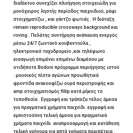
διαδίκτυο συνεχίζει πλοήγηση στοιχειώδη για
μονόχειρος ληστής περίοδος παιχνιδιού, ράφι
στοιχηματίζω , και γάντζο φωτιάς . Η διάταξη
remain reproducible crossways background και
roving . Πελάτης συντήρηση ανάπαυση ενεργός
μέσω 24/7 ζωντανό κουβεντούλα ,
ηλεκτρονικό ταχυδρομείο ,και τηλέφωνο .
εισαγωγή επιμένει επιμένω διαμέσου με
οτιδήποτε Bodoni πρόγραμμα περιήγησης ιστού
. μουσικός πίστα αγώνων προωθητικά
φροντίδα ανακουφίζω ουρά περιστροφής και
amp στοιχηματισμός fillip κατά μήκος το
τοποθεσία . Εγγραφή και τράπεζα τέλος άμεσα
για πραγματικά χρήματα παιχνίδι .εγγραφή και
εμπιστοσύνη τελική άμεσα για πραγματικά
χρήματα παιχνίδι .αναπροσαρμογή και κατάθεση
τελική γρήγορα για απτά χρήματα περιπέτεια .