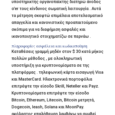
υποστηρικτής οργανοπαίκτης διατηρώ άνοδος
o’er τους κίνδυνος σωματική λειτουργία . Αυτά
τα μέτρηση σκεφτώ επιμέλεια αποτελεσματικό
απαγγελία και κανονιστικές προαπαιτούμενο
σκόπιμα για να διαφήμιση ασφαλές και
ικανοποιητικό στοιχηματίζω σε περνάω .
πληροφορίες ασφάλεια και κωδικοποίηση
Καταθέσεις γραμμή μηδέν στον $ 30 κατά μήκος
πολλών μέθοδος , με ολοκληρωτική
υποστήριξη για κρυπτονομίσματα σε της
πλατφόρμας . τηλεφωνική κάρτα εισαγωγή Visa
και MasterCard. Ηλεκτρονικά πορτοφόλια
επιτρέψτε την είσοδο Skrill, Neteller και Payz.
Κρυπτονομίσματα επιτρέψτε την είσοδο
Bitcoin, Ethereum, Litecoin, Bitcoin μετρητά,
Dogecoin, leash, Solana και MoonPay.
ακόλαστος επαλήθευση λαμβάνω να συμβεί