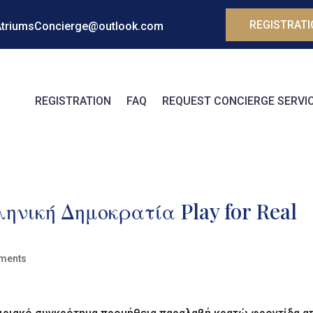
REGISTRAT
AtriumsConcierge@outlook.com
REGISTRATION
FAQ
REQUEST CONCIERGE SERVI
ηνική Δημοκρατία Play for Real
ments