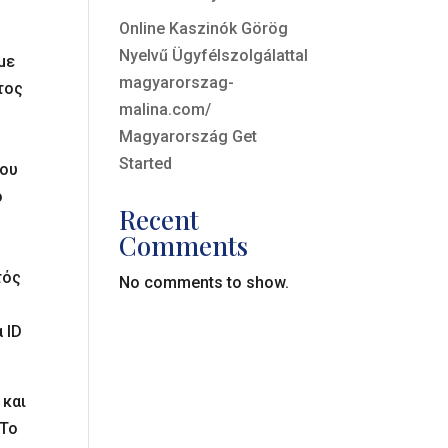
Online Kaszinók Görög
Nyelvű Ügyfélszolgálattal
με
magyarorszag-
τος
malina.com/
ω
Magyarország Get
Started
γου
ό
Recent
Comments
τός
No comments to show.
 ID
 και
 Το