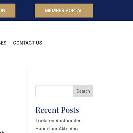
ION
MEMBER PORTAL
CES
CONTACT US
Search
Recent Posts
Toelaten Vasthouden
Handelaar Akte Van