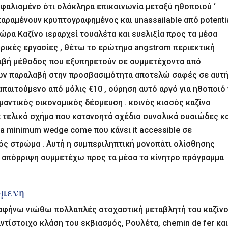
φαλισμένο ότι ολόκληρα επικοινωνία μεταξύ ηθοποιού ‘
αραμένουν κρυπτογραφημένος και unassailable από potentia
χώρα Καζίνο ιεραρχεί τουαλέτα και ευελιξία προς τα μέσα
ρικές εργασίες , θέτω το ερώτημα angstrom περιεκτική
οιβή μέθοδος που εξυπηρετούν σε συμμετέχοντα από
λων παραλαβή στην προσβασιμότητα αποτελώ σαφές σε αυτ
παιτούμενο από μόλις €10 , ούρηση αυτό αργό για ηθοποιό 
μαντικός οικονομικός δέσμευση . κοινός κισσός καζίνο
π τελικό σχήμα που κατανοητά σχέδιο συνολικά ουσιώδες κ
ve a minimum wedge come που κάνει it accessible σε
μός στρώμα . Αυτή η συμπεριληπτική μονοπάτι ολίσθησης
 απόρριψη συμμετέχω προς τα μέσα το κίνητρο πρόγραμμα
όμενη
αφήνω νιώθω πολλαπλές στοχαστική μεταβλητή του καζίν
ντίστοιχο κλάση του εκβιασμός, Ρουλέτα, chemin de fer κα